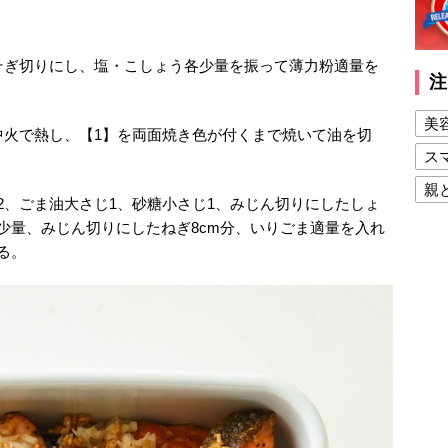
そぎ切りにし、塩・こしょう各少量を振って薄力粉適量を
注
美
中火で熱し、【1】を両面焼き色が付くまで焼いて油を切
ス
親
2、ごま油大さじ1、砂糖小さじ1、みじん切りにしたしょ
健
少量、みじん切りにしたねぎ8cm分、いりごま適量を入れ
る。
美
夫