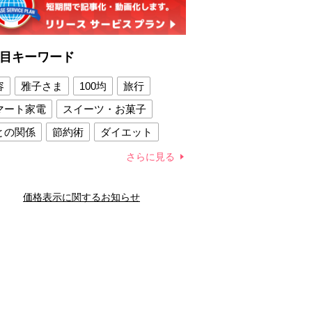
目キーワード
容
雅子さま
100均
旅行
マート家電
スイーツ・お菓子
との関係
節約術
ダイエット
康法
新製品
さらに見る
容賢者のダイエットグッズ
価格表示に関するお知らせ
との関係
新津春子
どか食い