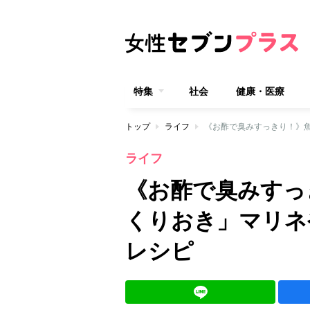
特集
社会
健康・医療
トップ
ライフ
《お酢で臭みすっきり！》
ライフ
《お酢で臭みすっ
くりおき」マリネ
レシピ