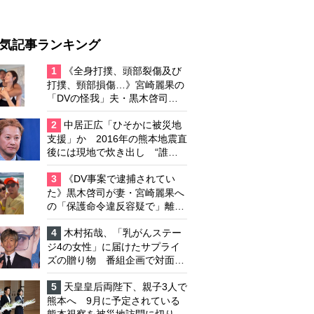
気記事ランキング
1
《全身打撲、頭部裂傷及び
打撲、頸部損傷…》宮崎麗果の
「DVの怪我」夫・黒木啓司の
逮捕で始まる「夫婦の闘争」
2
中居正広「ひそかに被災地
支援」か 2016年の熊本地震直
後には現地で炊き出し “誰に
も知られなくて良い”と、むし
ろ強まる福祉活動への思い
3
《DV事案で逮捕されてい
た》黒木啓司が妻・宮崎麗果へ
の「保護命令違反容疑で」離婚
協議は「第二ステージ」へ
4
木村拓哉、「乳がんステー
ジ4の女性」に届けたサプライ
ズの贈り物 番組企画で対面し
たファンが、夢と希望を与える
心遣いに「うれしくて号泣しま
5
天皇皇后両陛下、親子3人で
した」
熊本へ 9月に予定されている