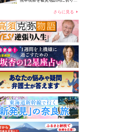
熊本視察を被災地訪問に切り替
えての実施が現実的か 上皇ご
夫妻から受け継ぐ“国民への寄
さらに見る
り添い方”