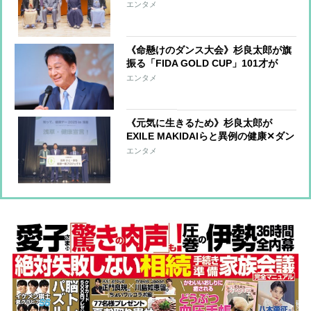
健康で長生きを」第五回杉友寄席で語
エンタメ
った「健康は心から」の極意
《命懸けのダンス大会》杉良太郎が旗
振る「FIDA GOLD CUP」101才が
『Choo Choo TRAIN』踊る“ゼニカネ
エンタメ
より大切なのは健康”
《元気に生きるため》杉良太郎が
EXILE MAKIDAIらと異例の健康✕ダン
スイベント開催「100才のダンスを観
エンタメ
ていただく」驚きの展望告白