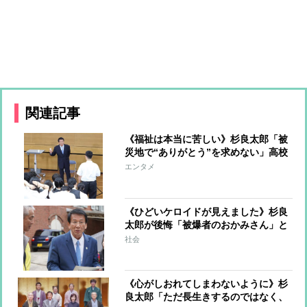
関連記事
《福祉は本当に苦しい》杉良太郎「被
災地で“ありがとう”を求めない」高校
生に伝えた「人間を知ること」の意味
エンタメ
《ひどいケロイドが見えました》杉良
太郎が後悔「被爆者のおかみさん」と
の対話、そして長崎で誓った「平和の
社会
ために闘って死ぬ」
《心がしおれてしまわないように》杉
良太郎「ただ長生きするのではなく、