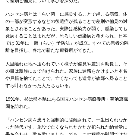
く差別と偏見について学びを深めた。
ハンセン病とは「らい菌」に感染することで起こる病気。体
の一部が変形するなどの後遺症が残ることで差別や偏見の対
象とされることがあった。実際は感染力が弱く、感染しても
発病することはまれだが、恐ろしい伝染病と考えられ、日本
では’31年に「癩（らい）予防法」が成立。すべての患者の隔
離を目指し、各地で新たな療養所ができた。
人里離れた地へ送られていく様子が偏見や差別を助長し、そ
の目は親族にまで向けられた。家族に迷惑をかけまいと本名
や戸籍を捨てたことで、亡くなっても遺骨が故郷へ帰ること
すら叶わなかった人たちもいる。
1991年、杉は熊本県にある国立ハンセン病療養所・菊池恵楓
園を訪れた。
「ハンセン病を患うと強制的に隔離されて、一生出られなか
った時代です。施設で亡くなられたかたが祀られた納骨堂に
手を合わせ、歌を歌いました。でも、この程度の慰問ではだ