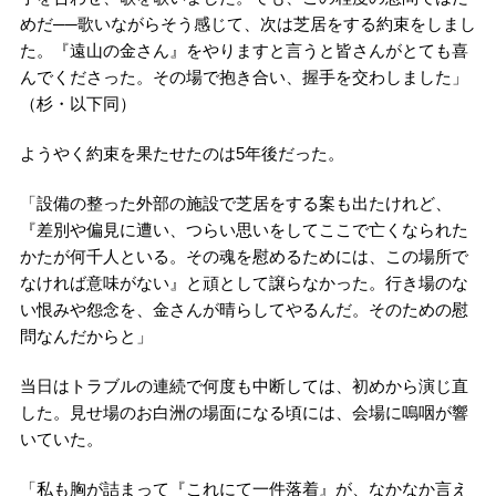
めだ──歌いながらそう感じて、次は芝居をする約束をしまし
た。『遠山の金さん』をやりますと言うと皆さんがとても喜
んでくださった。その場で抱き合い、握手を交わしました」
（杉・以下同）
ようやく約束を果たせたのは5年後だった。
「設備の整った外部の施設で芝居をする案も出たけれど、
『差別や偏見に遭い、つらい思いをしてここで亡くなられた
かたが何千人といる。その魂を慰めるためには、この場所で
なければ意味がない』と頑として譲らなかった。行き場のな
い恨みや怨念を、金さんが晴らしてやるんだ。そのための慰
問なんだからと」
当日はトラブルの連続で何度も中断しては、初めから演じ直
した。見せ場のお白洲の場面になる頃には、会場に嗚咽が響
いていた。
「私も胸が詰まって『これにて一件落着』が、なかなか言え