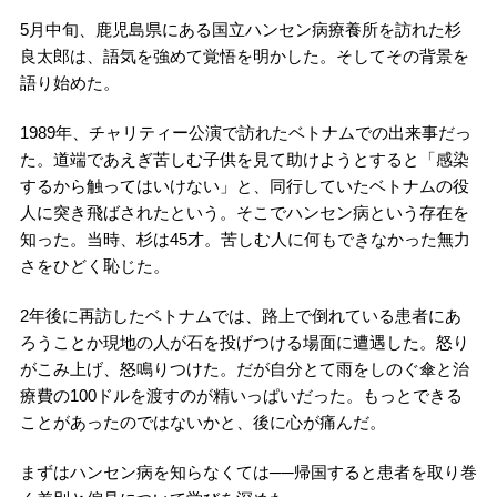
5月中旬、鹿児島県にある国立ハンセン病療養所を訪れた杉
良太郎は、語気を強めて覚悟を明かした。そしてその背景を
語り始めた。
1989年、チャリティー公演で訪れたベトナムでの出来事だっ
た。道端であえぎ苦しむ子供を見て助けようとすると「感染
するから触ってはいけない」と、同行していたベトナムの役
人に突き飛ばされたという。そこでハンセン病という存在を
知った。当時、杉は45才。苦しむ人に何もできなかった無力
さをひどく恥じた。
2年後に再訪したベトナムでは、路上で倒れている患者にあ
ろうことか現地の人が石を投げつける場面に遭遇した。怒り
がこみ上げ、怒鳴りつけた。だが自分とて雨をしのぐ傘と治
療費の100ドルを渡すのが精いっぱいだった。もっとできる
ことがあったのではないかと、後に心が痛んだ。
まずはハンセン病を知らなくては──帰国すると患者を取り巻