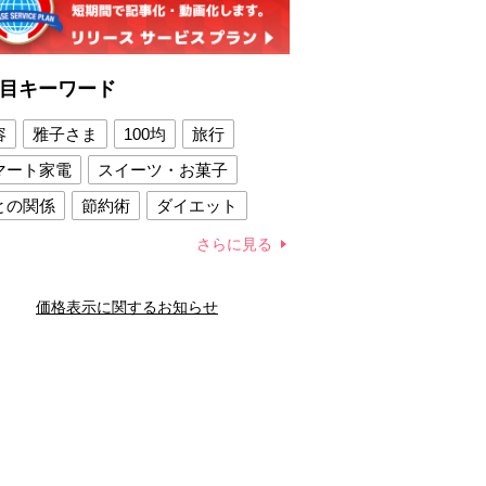
目キーワード
容
雅子さま
100均
旅行
マート家電
スイーツ・お菓子
との関係
節約術
ダイエット
康法
新製品
さらに見る
容賢者のダイエットグッズ
価格表示に関するお知らせ
との関係
新津春子
どか食い