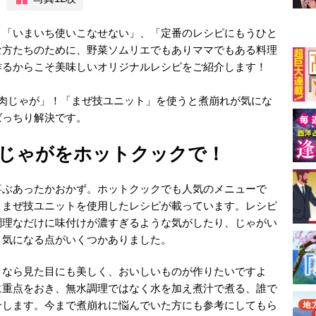
、「いまいち使いこなせない」、「定番のレシピにもうひと
な方たちのために、野菜ソムリエでもありママでもある料理
作るからこそ美味しいオリジナルレシピをご紹介します！
「肉じゃが」！「まぜ技ユニット」を使うと煮崩れが気にな
ばっちり解決です。
じゃがをホットクックで！
喜ぶあったかおかず。ホットクックでも人気のメニューで
＆まぜ技ユニットを使用したレシピが載っています。レシピ
調理なだけに味付けが濃すぎるような気がしたり、じゃがい
、気になる点がいくつかありました。
くなら見た目にも美しく、おいしいものが作りたいですよ
に重点をおき、無水調理ではなく水を加え煮汁で煮る、誰で
介します。今まで煮崩れに悩んでいた方にも参考にしてもら