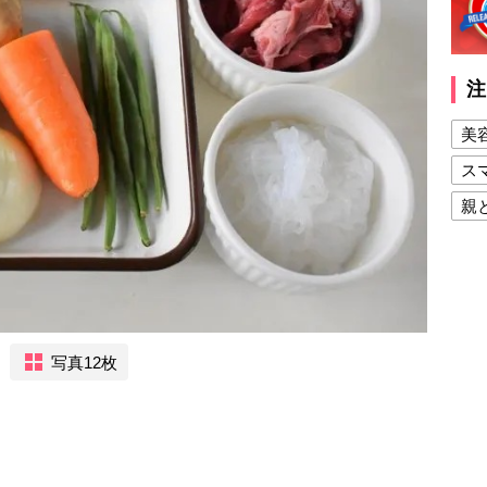
注
美
ス
親
健
美
夫
写真12枚