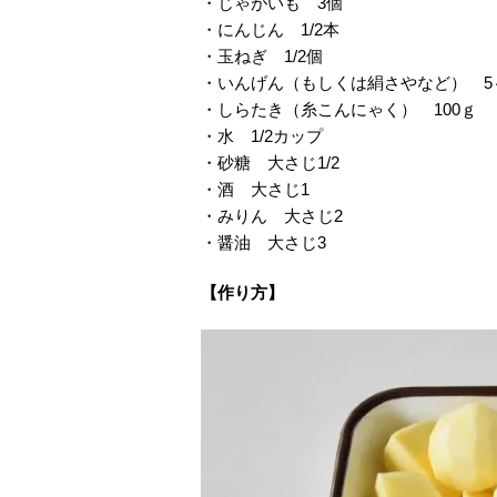
・じゃがいも 3個
・にんじん 1/2本
・玉ねぎ 1/2個
・いんげん（もしくは絹さやなど） 5
・しらたき（糸こんにゃく） 100ｇ
・水 1/2カップ
・砂糖 大さじ1/2
・酒 大さじ1
・みりん 大さじ2
・醤油 大さじ3
【作り方】