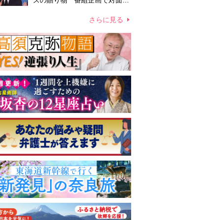
ズの贈り物 番組企画で対面し
たファンが、夢と希望を与える
心遣いに「うれしくて号泣しま
さらに見る
した」