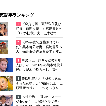
気記事ランキング
1
《全身打撲、頭部裂傷及び
打撲、頸部損傷…》宮崎麗果の
「DVの怪我」夫・黒木啓司の
逮捕で始まる「夫婦の闘争」
2
《DV事案で逮捕されてい
た》黒木啓司が妻・宮崎麗果へ
の「保護命令違反容疑で」離婚
協議は「第二ステージ」へ
3
中居正広「ひそかに被災地
支援」か 2016年の熊本地震直
後には現地で炊き出し “誰に
も知られなくて良い”と、むし
ろ強まる福祉活動への思い
4
美輪明宏さん「戒名に込め
られた意味」と10億円以上「巨
額遺産の行方」 つきっきりで
私生活をサポートしていた元俳
優が相続か
5
木村拓哉、「乳がんステー
ジ4の女性」に届けたサプライ