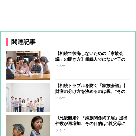
関連記事
【相続で後悔しないための「家族会
議」の開き方】相続人ではない“子の
配偶者”の出席は揉め事のタネ 言い
マネー
分を聞いて、心情を汲んでおくことで
トラブル予防に
【相続トラブルを防ぐ「家族会議」】
財産の分け方を決めるのは親、“その
分け方にした理由”を子に伝えること
マネー
が重要 不動産は早めの準備を
《死後離婚》『姻族関係終了届』提出
件数が再増加、その目的は“義父母に
対する法的な扶養義務がなくなるこ
ライフ
と” 考慮すべきは“孫と祖父母の関