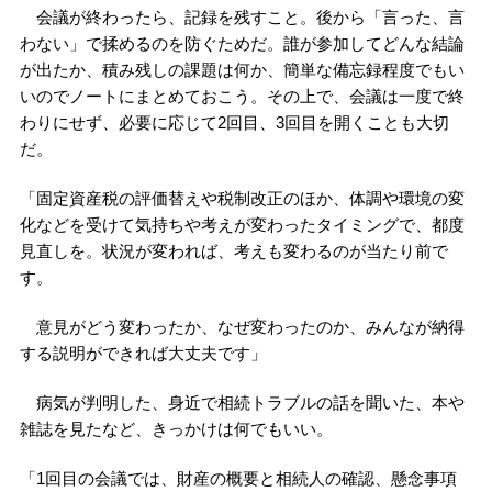
会議が終わったら、記録を残すこと。後から「言った、言
わない」で揉めるのを防ぐためだ。誰が参加してどんな結論
が出たか、積み残しの課題は何か、簡単な備忘録程度でもい
いのでノートにまとめておこう。その上で、会議は一度で終
わりにせず、必要に応じて2回目、3回目を開くことも大切
だ。
「固定資産税の評価替えや税制改正のほか、体調や環境の変
化などを受けて気持ちや考えが変わったタイミングで、都度
見直しを。状況が変われば、考えも変わるのが当たり前で
す。
意見がどう変わったか、なぜ変わったのか、みんなが納得
する説明ができれば大丈夫です」
病気が判明した、身近で相続トラブルの話を聞いた、本や
雑誌を見たなど、きっかけは何でもいい。
「1回目の会議では、財産の概要と相続人の確認、懸念事項