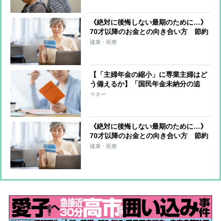
係”への影響
《絶対に後悔しない最期のために…》
70才以降のお金との向き合い方 節約
に走るのではなく「自分で貯めたお金
健康・医療
を使いきる」ことが大切 いちばん不
要なものは「がまん」
【「主婦年金の縮小」に専業主婦はど
う備えるか】「国民年金未納分の追
納」「働いて厚生年金加入」で年金受
マネー
給増額、加入上限が65才に引き上げら
れるiDeCoで備える選択肢も
《絶対に後悔しない最期のために…》
70才以降のお金との向き合い方 節約
に走るのではなく「自分で貯めたお金
健康・医療
を使いきる」ことが大切 いちばん不
要なものは「がまん」