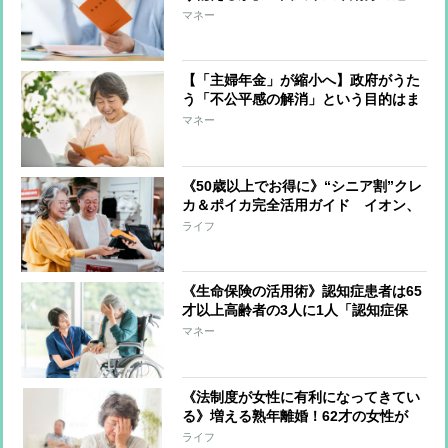
納」「働いて厚生年金加入」で年金受
マネー
給増額、加入上限が65才に引き上げら
れるiDeCoで備える選択肢も
【「主婦年金」が縮小へ】政府がうた
う「不公平感の解消」という目的はま
やかし同然 真の狙いは“一人でも多
マネー
くの国民から年金保険料を集めるこ
と”
《50歳以上でお得に》“シニア割”クレ
カ＆ポイカ完全活用ガイド イオン、
イトーヨーカドー、ツルハドラッグ、
ライフ
スギ薬局、JAL、ANA、JR、すかいら
ーくグループ、スシロー、はま寿司な
どで割引
《生命保険の活用術》認知症患者は65
才以上高齢者の3人に1人「認知症保
険」で当事者も家族も生活の備えを
マネー
《法制度が女性に有利になってきてい
る》増える熟年離婚！62才の女性が
「看取りたくないし、看取られたくな
ライフ