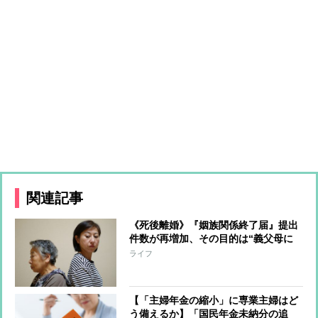
関連記事
《死後離婚》『姻族関係終了届』提出
件数が再増加、その目的は“義父母に
対する法的な扶養義務がなくなるこ
ライフ
と” 考慮すべきは“孫と祖父母の関
係”への影響
【「主婦年金の縮小」に専業主婦はど
う備えるか】「国民年金未納分の追