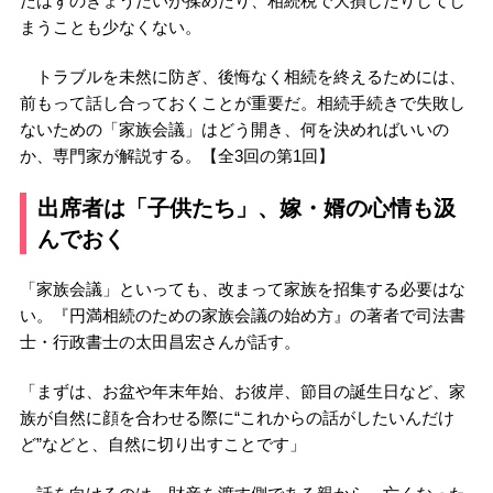
たはずのきょうだいが揉めたり、相続税で大損したりしてし
まうことも少なくない。
トラブルを未然に防ぎ、後悔なく相続を終えるためには、
前もって話し合っておくことが重要だ。相続手続きで失敗し
ないための「家族会議」はどう開き、何を決めればいいの
か、専門家が解説する。【全3回の第1回】
出席者は「子供たち」、嫁・婿の心情も汲
んでおく
「家族会議」といっても、改まって家族を招集する必要はな
い。『円満相続のための家族会議の始め方』の著者で司法書
士・行政書士の太田昌宏さんが話す。
「まずは、お盆や年末年始、お彼岸、節目の誕生日など、家
族が自然に顔を合わせる際に“これからの話がしたいんだけ
ど”などと、自然に切り出すことです」