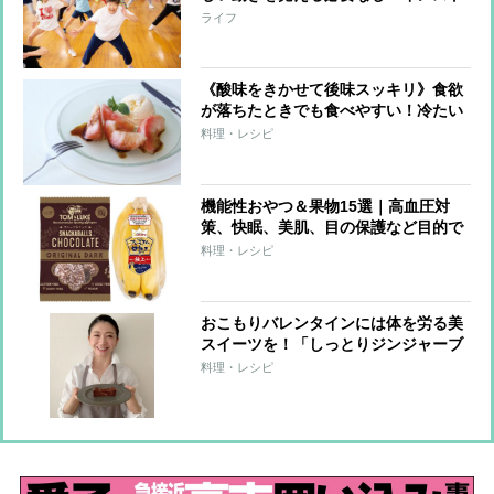
ラクターになった早見優さんらが楽し
ライフ
く踊って心も体も元気になる魅力を徹
底解説
《酸味をきかせて後味スッキリ》食欲
が落ちたときでも食べやすい！冷たい
スイーツレシピ3つ
料理・レシピ
機能性おやつ＆果物15選｜高血圧対
策、快眠、美肌、目の保護など目的で
選ぶ
料理・レシピ
おこもりバレンタインには体を労る美
スイーツを！「しっとりジンジャーブ
ラウニー」【市橋有里の美レシピ】
料理・レシピ