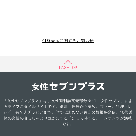
価格表示に関するお知らせ
PAGE TOP
「女性セブンプラス」は、女性週刊誌実売部数No.1「女性セブン」によ
るライフスタイルサイトです。健康・医療から美容、マネー、料理・レ
シピ、有名人グラビアまで、他では読めない独自の情報を発信。40代以
降の女性の暮らしをより豊かにする「知って得する」コンテンツが満載
です。