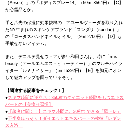
（Aesop）」の「ボディスプレー14」（50ml 3564円）【C】
が必需品とか。
手と爪先の保湿に効果抜群の、アユールヴェーダを取り入れ
たNY生まれのスキンケアブランド「スンダリ（sundari）」
の「ロータスハンドネイルオイル」（9ml 2700円）【D】も
手放せないアイテム。
また、デコルテ見せウェアが多い和田さんは、時に「rms
beauty（アールエムエス・ビューティー）」のマルチハイラ
イター「ルミナイザー」（5ml 5292円）【E】を胸元にオン
して魅力アップを図っているそう。
【関連する記事をチェック！】
●
スキマ時間に逆立ち！350種のダイエット経験をもつエキス
パートの【美痩せ習慣】
●
【著者に聞く！】スキマ時間に。30秒でできる「壁トレ」
●
下半身ほっそり！ダイエットエキスパートの秘技「レギン
ス入浴」