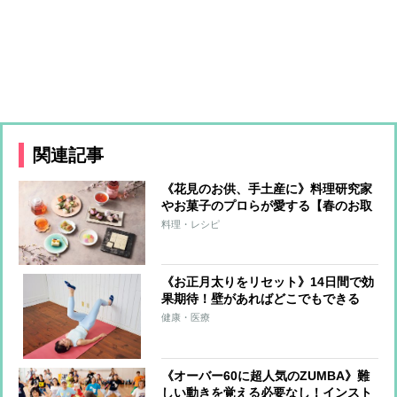
関連記事
《花見のお供、手土産に》料理研究家
やお菓子のプロらが愛する【春のお取
り寄せ】華やかな見た目と色合いで心
料理・レシピ
躍るスイーツ＆ドリンク11選
《お正月太りをリセット》14日間で効
果期待！壁があればどこでもできる
「壁ピラティスダイエット」のやり方
健康・医療
を解説
《オーバー60に超人気のZUMBA》難
しい動きを覚える必要なし！インスト