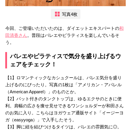
写真4枚
今回、ご登場いただいたのは、ダイエットエキスパートの
和
田清香さん
。普段はバレエやピラティスを楽しんでいるそ
う。
バレエやピラティスで気分を盛り上げるウ
ェアをチェック！
【1】ロマンティックなカシュクールは、バレエ気分を盛り
上げるのにぴったり。写真の1枚は「アメリカン・アパレル
（American Apparel）」のものとか。
【2】パット付きのタンクトップは、ゆるエクサのときに便
利。肩幅の広さを痩せ見せできるワンショルダーが和田さん
のお気に入り。こちらはヨガウェア通販サイト「イージーヨ
ガ（easyyoga）」で入手したそう。
【3】脚に紐を結びつけるタイツは、バレエの雰囲気に◎。