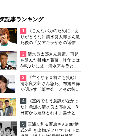
気記事ランキング
1
《こんなバカのために、あ
りがとうな》清水良太郎さん急
死後の「父アキラからの返信」
布施辰徳が涙で明かす「順番が
違う」
2
清水良太郎さん急逝、再起
を阻んだ孤独と葛藤 昨年には
8年ぶりに父・清水アキラと共
演、本格的な活動再開に向かっ
ていたが…周囲が懸念していた
3
《亡くなる直前にも笑顔》
「不安定なところ」
清水良太郎さん急死、布施辰徳
が明かす「誕生会」とその後の
メッセージ
4
《室内でもう意識がなかっ
た》急逝の清水良太郎さん「3
日前から連絡とれず」妻子とは
別居で孤独を感じていた
5
三浦友和＆百恵さんの結婚
式の引き出物がフリマサイトに