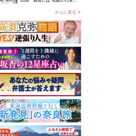
出品 過去には“母親が代筆し
たファン宛ての手紙”が10万円
ほどで売買 昭和スターグッズ
さらに見る
高額取引の実態