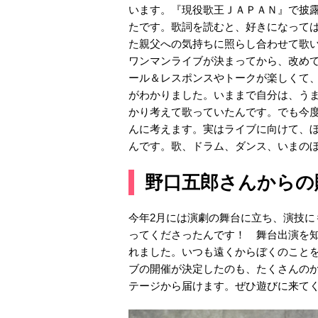
います。『現役歌王ＪＡＰＡＮ』で披
たです。歌詞を読むと、好きになって
た親父への気持ちに照らし合わせて歌
ワンマンライブが決まってから、改め
ール＆レスポンスやトークが楽しくて
がわかりました。いままで自分は、う
かり考えて歌っていたんです。でも今
んに考えます。実はライブに向けて、
んです。歌、ドラム、ダンス、いまの
野口五郎さんからの
今年2月には演劇の舞台に立ち、演技
ってくださったんです！ 舞台出演を
れました。いつも遠くからぼくのこと
ブの開催が決定したのも、たくさんの
テージから届けます。ぜひ遊びに来て