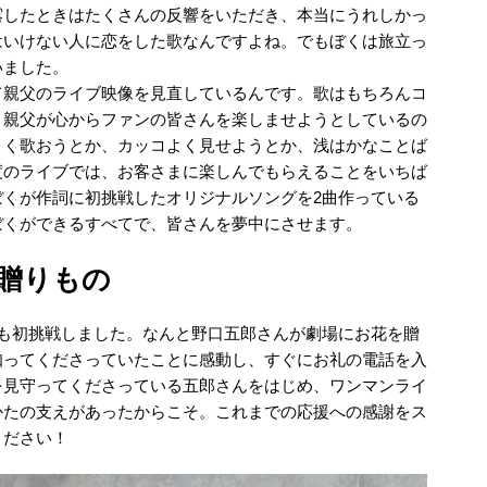
露したときはたくさんの反響をいただき、本当にうれしかっ
はいけない人に恋をした歌なんですよね。でもぼくは旅立っ
いました。
て親父のライブ映像を見直しているんです。歌はもちろんコ
、親父が心からファンの皆さんを楽しませようとしているの
まく歌おうとか、カッコよく見せようとか、浅はかなことば
度のライブでは、お客さまに楽しんでもらえることをいちば
ぼくが作詞に初挑戦したオリジナルソングを2曲作っている
ぼくができるすべてで、皆さんを夢中にさせます。
贈りもの
にも初挑戦しました。なんと野口五郎さんが劇場にお花を贈
知ってくださっていたことに感動し、すぐにお礼の電話を入
を見守ってくださっている五郎さんをはじめ、ワンマンライ
かたの支えがあったからこそ。これまでの応援への感謝をス
ください！