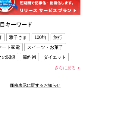
目キーワード
容
雅子さま
100均
旅行
マート家電
スイーツ・お菓子
との関係
節約術
ダイエット
康法
新製品
さらに見る
容賢者のダイエットグッズ
価格表示に関するお知らせ
との関係
新津春子
どか食い