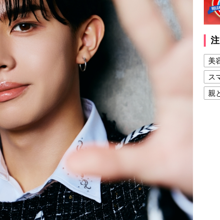
注
美
ス
親
健
美
夫