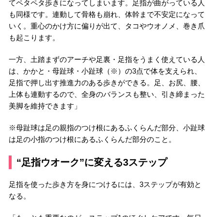
てペタペタ歩きになってしまいます。足指が曲がっている人
も同様です。連動して骨格も崩れ、体幹まで不安定になって
いく。重心のかけ方に偏りが出て、タコやウオノメ、巻き爪
も起こります。
一方、土踏まずのアーチや足裏・足指をうまく使えている人
は、かかと・母趾球・小趾球（※）の3点で体を支えられ、
足指で押し出す推進力のある歩きができる。足、お尻、腰、
上体も連動するので、全身のバランスも整い、引き締まった
美脚を維持できます」
※母趾球は足の親指のつけ根にあるふくらんだ部分、小趾球
は足の小指のつけ根にあるふくらんだ部分のこと。
“足指ウオーク”に変える3ステップ
足指を使った歩き方を身につけるには、3ステップが有効と
なる。