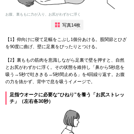
お腹、裏ももに力が入り、お尻がわずかに浮く
写真14枚
【1】仰向けに寝て足幅をこぶし1個分あける。股関節とひざ
を90度に曲げ、壁に足裏をぴったりとつける。
【2】裏ももの筋肉を意識しながら足裏で壁を押すと、自然
とお尻がわずかに浮く。その状態を維持し「鼻から5秒息を
吸う→5秒で吐ききる→5秒間止める」を4回繰り返す。お腹
の力を抜かず、背中で息を吸うイメージで。
足指ウオークに必要な“ひねり”を養う「お尻ストレッ
チ」（左右各30秒）