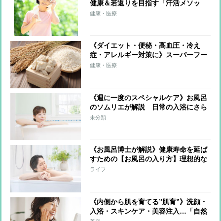
健康＆若返りを目指す「汗活メソッ
ド」のポイント「6～8時間の睡眠をし
健康・医療
っかり」「ながら運動や食事で発汗」
「入浴は短時間でも効果的」
《ダイエット・便秘・高血圧・冷え
症・アレルギー対策に》スーパーフー
ド「酒粕」驚きの発酵パワーを解説！
健康・医療
栄養成分を生かすおいしい食べ方も紹
介
《週に一度のスペシャルケア》お風呂
のソムリエが解説 日常の入浴にさら
なる健康効果を目指す「温冷交代浴」
未分類
とは？
《お風呂博士が解説》健康寿命を延ば
すための【お風呂の入り方】理想的な
入浴法は「40℃に10分」「就寝の90分
ライフ
前に」「入浴後はコップ1～2杯の水
分」
《内側から肌を育てる”肌育”》洗顔・
入浴・スキンケア・美容注入…「自然
な美しさ」をコツコツ育む方法を美の