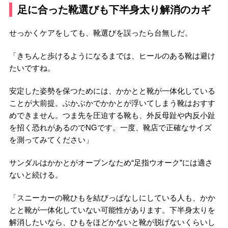
足に合った靴選びも下半身太り解消のカギ
せっかくケアをしても、靴選びを誤ったら台無しだ。
「きちんと歩けるようになるまでは、ヒールのある靴は避け
たいですね。
安定した姿勢を保つためには、かかとと靴が一体化している
ことが大前提。ぶかぶかでかかとが浮いてしまう靴はおすす
めできません。つま先を圧迫する靴も、外反母趾や内反小趾
を招く恐れがあるのでNGです。一度、靴店で正確なサイズ
を測ってみてください」
サンダルはかかとがオープンなため“足指ウオーク”には適さ
ないと続ける。
「スニーカーの靴ひもを結びっぱなしにしている人も、かか
とと靴が一体化していない可能性があります。下半身太りを
解消したいなら、ひもをほどかないと靴が脱げないくらいし