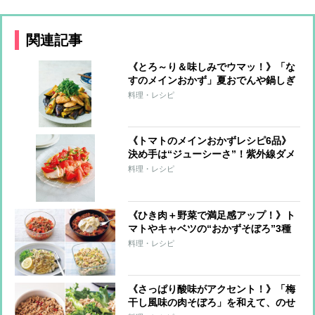
関連記事
《とろ～り＆味しみでウマッ！》「な
すのメインおかず」夏おでんや鍋しぎ
など6レシピ
料理・レシピ
《トマトのメインおかずレシピ6品》
決め手は“ジューシーさ”！紫外線ダメ
ージ対策にも
料理・レシピ
《ひき肉＋野菜で満足感アップ！》ト
マトやキャベツの“おかずそぼろ”3種
と活用アレンジ8レシピ
料理・レシピ
《さっぱり酸味がアクセント！》「梅
干し風味の肉そぼろ」を和えて、のせ