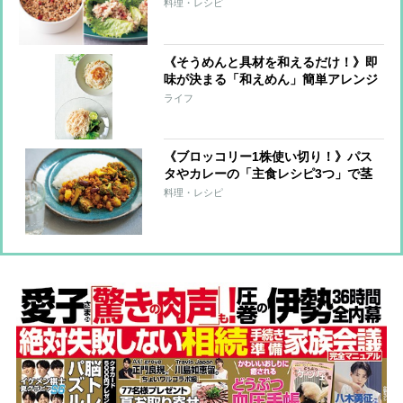
て…簡単アレンジレシピ3品
料理・レシピ
《そうめんと具材を和えるだけ！》即
味が決まる「和えめん」簡単アレンジ
10レシピ！
ライフ
《ブロッコリー1株使い切り！》パス
タやカレーの「主食レシピ3つ」で茎
までおいしく
料理・レシピ