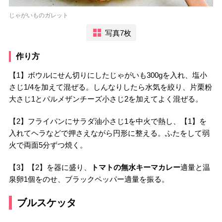
じゃがいものガレット
写真7枚
作り方
【1】ボウルにせん切りにしたじゃがいも300gを入れ、塩小
さじ1/4を加えて混ぜる。しんなりしたら水気を絞り、片栗粉
大さじ1とパルメザンチーズ小さじ2を加えてよく混ぜる。
【2】フライパンにサラダ油小さじ1を中火で熱し、【1】を
入れてヘラなどで押さえながら円形に整える。ふたをして弱
火で両面5分ずつ焼く。
【3】【2】を器に盛り、
トマトの無水キーマカレー
適量と温
泉卵1個をのせ、ブラックペッパー適量を振る。
ブルスケッタ