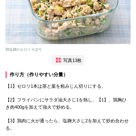
鶏塩麹のセロリそぼろ
写真13枚
作り方（作りやすい分量）
【1】セロリ1本は茎と葉を粗みじん切りにする。
【2】フライパンにサラダ油大さじ1を熱し、【1】、鶏胸ひ
き肉400gを加えて強火で炒める。
【3】鶏肉に火が通ったら、塩麹大さじ2を加えて炒め合わせ
る。