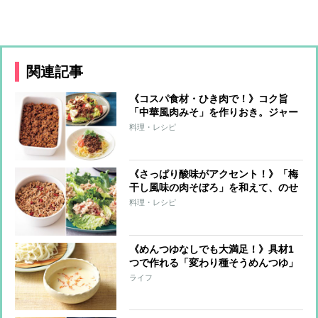
関連記事
《コスパ食材・ひき肉で！》コク旨
「中華風肉みそ」を作りおき。ジャー
ジャー麺や肉みそ炒めにアレンジ！
料理・レシピ
《さっぱり酸味がアクセント！》「梅
干し風味の肉そぼろ」を和えて、のせ
て…簡単アレンジレシピ3品
料理・レシピ
《めんつゆなしでも大満足！》具材1
つで作れる「変わり種そうめんつゆ」
レシピ8つ
ライフ