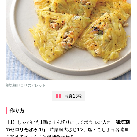
鶏塩麹セロリのガレット
写真13枚
作り方
【1】じゃがいも1個はせん切りにしてボウルに入れ、
鶏塩麹
のセロリそぼろ
70g、片栗粉大さじ1/2、塩・こしょう各適量
を加えてざっくりと混ぜ合わせる。