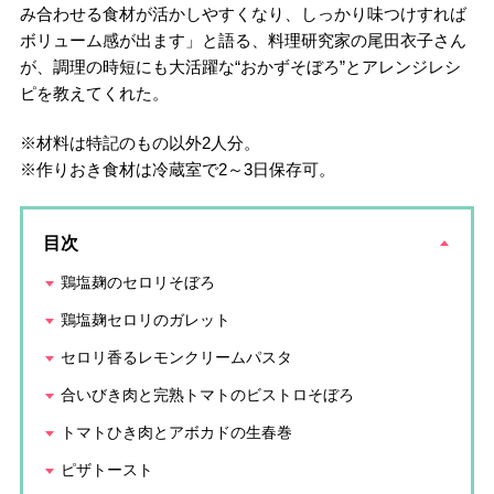
み合わせる食材が活かしやすくなり、しっかり味つけすれば
ボリューム感が出ます」と語る、料理研究家の尾田衣子さん
が、調理の時短にも大活躍な“おかずそぼろ”とアレンジレシ
ピを教えてくれた。
※材料は特記のもの以外2人分。
※作りおき食材は冷蔵室で2～3日保存可。
目次
鶏塩麹のセロリそぼろ
鶏塩麹セロリのガレット
セロリ香るレモンクリームパスタ
合いびき肉と完熟トマトのビストロそぼろ
トマトひき肉とアボカドの生春巻
ピザトースト