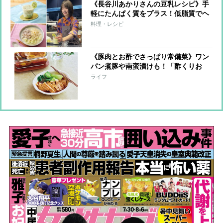
《長谷川あかりさんの豆乳レシピ》手
軽にたんぱく質をプラス！低脂質でヘ
ルシーな朝昼晩の3品
料理・レシピ
《豚肉とお酢でさっぱり常備菜》ワン
パン煮豚や南蛮漬けも！「酢くりお
き」レシピ5品
ライフ