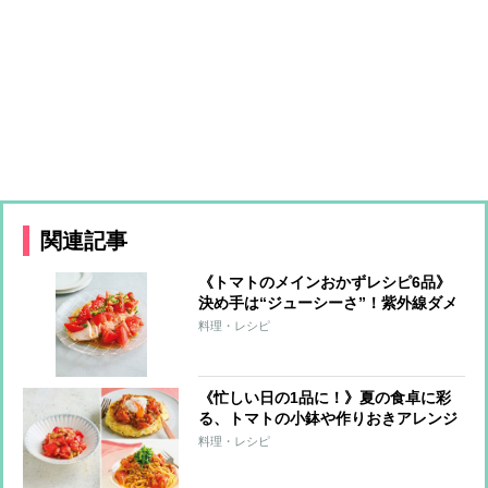
関連記事
《トマトのメインおかずレシピ6品》
決め手は“ジューシーさ”！紫外線ダメ
ージ対策にも
料理・レシピ
《忙しい日の1品に！》夏の食卓に彩
る、トマトの小鉢や作りおきアレンジ
レシピ
料理・レシピ