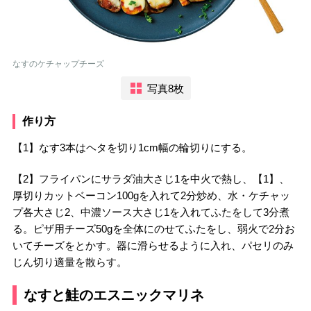
なすのケチャップチーズ
写真8枚
作り方
【1】なす3本はヘタを切り1cm幅の輪切りにする。
【2】フライパンにサラダ油大さじ1を中火で熱し、【1】、
厚切りカットベーコン100gを入れて2分炒め、水・ケチャッ
プ各大さじ2、中濃ソース大さじ1を入れてふたをして3分煮
る。ピザ用チーズ50gを全体にのせてふたをし、弱火で2分お
いてチーズをとかす。器に滑らせるように入れ、パセリのみ
じん切り適量を散らす。
なすと鮭のエスニックマリネ