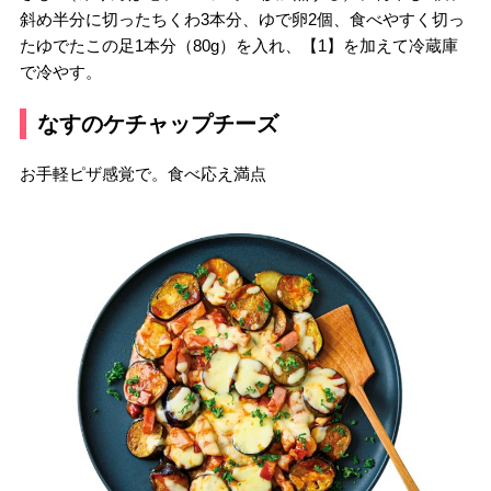
斜め半分に切ったちくわ3本分、ゆで卵2個、食べやすく切っ
たゆでたこの足1本分（80g）を入れ、【1】を加えて冷蔵庫
で冷やす。
なすのケチャップチーズ
お手軽ピザ感覚で。食べ応え満点