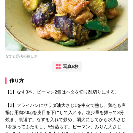
なすと鶏肉の鍋しぎ
写真8枚
作り方
【1】なす3本、ピーマン2個はヘタを切り乱切りにする。
【2】フライパンにサラダ油大さじ1を中火で熱し、鶏もも唐
揚げ用肉200gを皮目を下にして入れる。塩少量を振って3分
焼き、裏返す。なすを入れて炒め、弱火にしてから水大さじ
1を振ってふたをし、5分蒸らす。ピーマン、みりん大さじ