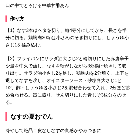
口の中でとろける中華甘酢あん
作り方
【1】なす3本はヘタを切り、縦4等分にしてから、長さを半
分に切る。鶏胸肉300gは小さめのそぎ切りにし、しょうゆ小
さじ1を揉み込む。
【2】フライパンにサラダ油大さじ2と輪切りにした赤唐辛子
少量を中火で熱し、なすを転がしながら3分揚げ焼きして取
り出す。サラダ油小さじ2を足し、鶏胸肉を2分焼く。上下を
返してなすを戻し、オイスターソース・砂糖各大さじ1と
1/2、酢・しょうゆ各小さじ2を混ぜ合わせて入れ、2分ほど炒
め合わせる。器に盛り、せん切りにした青じそ3枚分をのせ
る。
なすの夏おでん
冷やして絶品！皮なしなすの食感がやみつきに