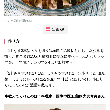
なすと豚肉の重ね蒸し
写真8枚
作り方
【1】なす3本はヘタを切り1cm厚さの輪切りにし、塩少量を
振った豚こま肉150gと耐熱皿に交互に並べる。ふんわりラッ
プをかけて電子レンジで5分ほど加熱する。
【2】みそ大さじ1と1/2、はちみつ大さじ1、水小さじ2、豆板
醤・しょうゆ各小さじ1/2を混ぜて【1】に回しかけ、小口切
りにした小ねぎ適量を散らす。
◆教えてくれたのは：料理家・国際中医薬膳師 大友育美さん