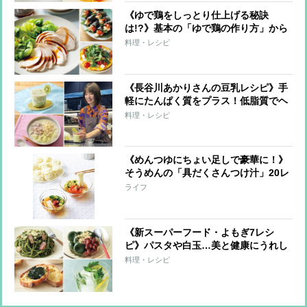
《ゆで鶏をしっとり仕上げる秘訣
は!?》基本の「ゆで鶏の作り方」から
アレンジ7変化レシピまで
料理・レシピ
《長谷川あかりさんの豆乳レシピ》手
軽にたんぱく質をプラス！低脂質でヘ
ルシーな朝昼晩の3品
料理・レシピ
《めんつゆにちょい足しで豪華に！》
そうめんの「具だくさんつけ汁」20レ
シピ！和洋、エスニックとバリエいろ
ライフ
いろ
《新スーパーフード・よもぎ7レシ
ピ》パスタや白玉…美と健康にうれし
い栄養豊富な“よもぎ”をおいしく！
料理・レシピ