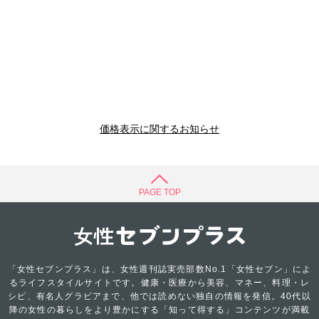
価格表示に関するお知らせ
PAGE TOP
「女性セブンプラス」は、女性週刊誌実売部数No.1「女性セブン」によ
るライフスタイルサイトです。健康・医療から美容、マネー、料理・レ
シピ、有名人グラビアまで、他では読めない独自の情報を発信。40代以
降の女性の暮らしをより豊かにする「知って得する」コンテンツが満載