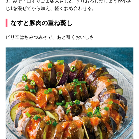
3、みそ・白すりごま各大さじ2、すりおろしたしょうが小さ
じ1を混ぜてから加え、軽く炒め合わせる。
なすと豚肉の重ね蒸し
ピリ辛はちみつみそで、あと引くおいしさ