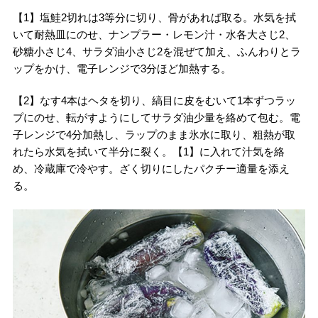
【1】塩鮭2切れは3等分に切り、骨があれば取る。水気を拭
いて耐熱皿にのせ、ナンプラー・レモン汁・水各大さじ2、
砂糖小さじ4、サラダ油小さじ2を混ぜて加え、ふんわりとラ
ップをかけ、電子レンジで3分ほど加熱する。
【2】なす4本はヘタを切り、縞目に皮をむいて1本ずつラッ
プにのせ、転がすようにしてサラダ油少量を絡めて包む。電
子レンジで4分加熱し、ラップのまま氷水に取り、粗熱が取
れたら水気を拭いて半分に裂く。【1】に入れて汁気を絡
め、冷蔵庫で冷やす。ざく切りにしたパクチー適量を添え
る。