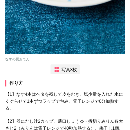
なすの夏おでん
写真8枚
作り方
【1】なす4本はヘタを残して皮をむき、塩少量を入れた水に
くぐらせて1本ずつラップで包み、電子レンジで6分加熱す
る。
【2】器にだし汁2カップ、薄口しょうゆ・煮切りみりん各大
さじ2（みりんは電子レンジで40秒加熱する）、梅干し1個、