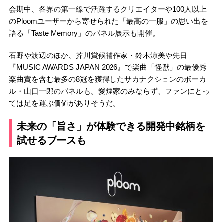
会期中、各界の第一線で活躍するクリエイターや100人以上
のPloomユーザーから寄せられた「最高の一服」の思い出を
語る「Taste Memory」のパネル展示も開催。
石野や渡辺のほか、芥川賞候補作家・鈴木涼美や先日
『MUSIC AWARDS JAPAN 2026』で楽曲「怪獣」の最優秀
楽曲賞を含む最多の8冠を獲得したサカナクションのボーカ
ル・山口一郎のパネルも。愛煙家のみならず、ファンにとっ
ては足を運ぶ価値がありそうだ。
未来の「旨さ」が体験できる開発中銘柄を
試せるブースも