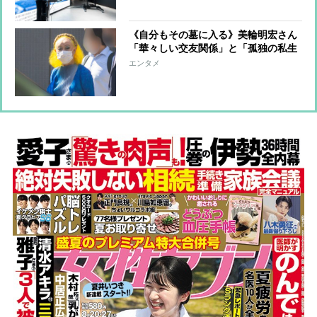
のオアシス”をオープン
《自分もその墓に入る》美輪明宏さん
「華々しい交友関係」と「孤独の私生
活」のギャップ“家族”に明かしてい
エンタメ
た“遺言”