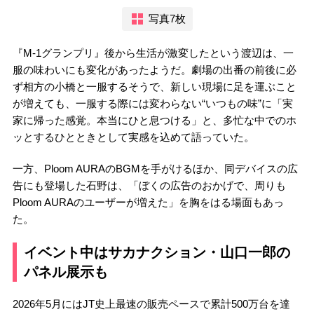
写真7枚
『M-1グランプリ』後から生活が激変したという渡辺は、一
服の味わいにも変化があったようだ。劇場の出番の前後に必
ず相方の小橋と一服するそうで、新しい現場に足を運ぶこと
が増えても、一服する際には変わらない“いつもの味”に「実
家に帰った感覚。本当にひと息つける」と、多忙な中でのホ
ッとするひとときとして実感を込めて語っていた。
一方、Ploom AURAのBGMを手がけるほか、同デバイスの広
告にも登場した石野は、「ぼくの広告のおかげで、周りも
Ploom AURAのユーザーが増えた」を胸をはる場面もあっ
た。
イベント中はサカナクション・山口一郎の
パネル展示も
2026年5月にはJT史上最速の販売ペースで累計500万台を達