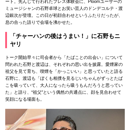
ート。先んじて行われたプレス体験会に、Ploomユーザーの
ミュージシャンの石野卓球とお笑い芸人のドンデコルテ・渡
辺銀次が登壇。この日が初顔合わせというふたりだったが、
息の合った語りで会場を沸かせた。
「チャーハンの後はうまい！」に石野もニ
ヤリ
トーク開始早々に司会者から「たばことの出会い」について
問われた石野と渡辺は、それぞれの思い出を披露。愛煙家の
祖父を見て育ち、喫煙を「かっこいい」と思っていたと語る
石野に、渡辺も「ぼくも相撲を見るじいちゃんがずっとたば
こを吸っていて、大人になったら吸うもんだろうと思ってい
た」と語り、“祖父”という偶然の共通点に、顔を見合わせて
笑顔になる場面も。