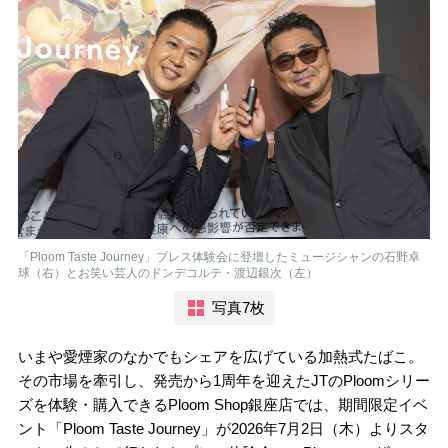
「Ploom Taste Journey」プレス体験会に登壇したミュージシャンの石野卓
球（右）とお笑い芸人のドンデコルテ・渡辺銀次（左）
写真7枚
いまや愛煙家のなかでもシェアを広げている加熱式たばこ。
その市場を牽引し、発売から1周年を迎えたJTのPloomシリー
ズを体験・購入できるPloom Shop銀座店では、期間限定イベ
ント「Ploom Taste Journey」が2026年7月2日（木）よりスタ