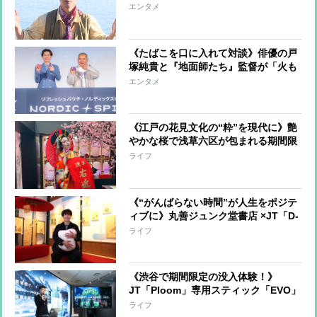
検家」、新CMのウラ側をレポート
エンタメ
《たばこを口に入れて対談》俳優の戸
塚純貴と『地面師たち』監督が「火も
煙も臭いもない」新しいたばこを体験
エンタメ
「口に入れたまま飲食までできる」新
機軸
《江戸の花見文化の“粋”を現代に》艶
やかな桜で浅草六区が包まれる期間限
定イベントが開催！ 桜の下で一服を
ライフ
《“がんばらない時間”が人生をポジテ
ィブに》丸善ジュンク堂書店 ×JT「D-
LAB」の体験型企画展『ちょっと、ひ
ライフ
といき展』で呼吸を整えリラックス
《渋谷で期間限定の没入体験！》
JT「Ploom」専用スティック「EVO」
の新メンソール発売を記念して“都会
ライフ