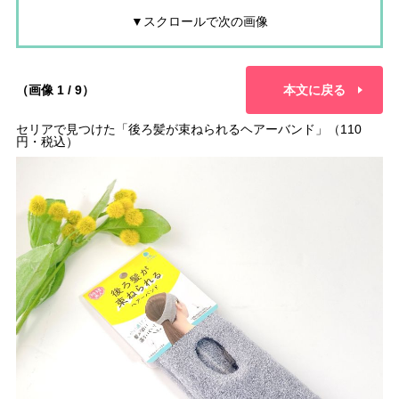
▼スクロールで次の画像
（画像 1 / 9）
本文に戻る
セリアで見つけた「後ろ髪が束ねられるヘアーバンド」（110
円・税込）