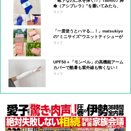
「靴下なのに水を弾く!?」Tabioの“脚
傘（アシブレラ）”を履いてみたら、
雨の日のストレスが少し軽くなった
ライフ
【本日のお気に入り】
「一度使うとハマる…！」matsukiyo
の“ミニサイズ”ウエットティシューが
優秀。もう普通サイズに戻れないかも
ライフ
【本日のお気に入り】
UPF50＋「モンベル」の高機能アーム
カバーで酷暑も紫外線も怖くない！
【本日のお気に入り】
ライフ