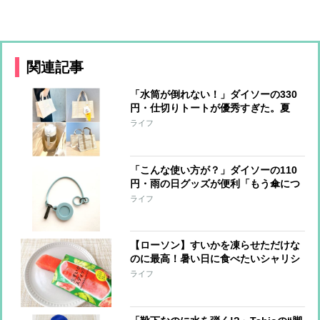
関連記事
「水筒が倒れない！」ダイソーの330
円・仕切りトートが優秀すぎた。夏
の“ご近所バッグ”に【本日のお気に入
ライフ
り】
「こんな使い方が？」ダイソーの110
円・雨の日グッズが便利「もう傘につ
けっぱなしです」【本日のお気に入
ライフ
り】
【ローソン】すいかを凍らせただけな
のに最高！暑い日に食べたいシャリシ
ャリ冷凍おやつ（140円）【本日のお
ライフ
気に入り】