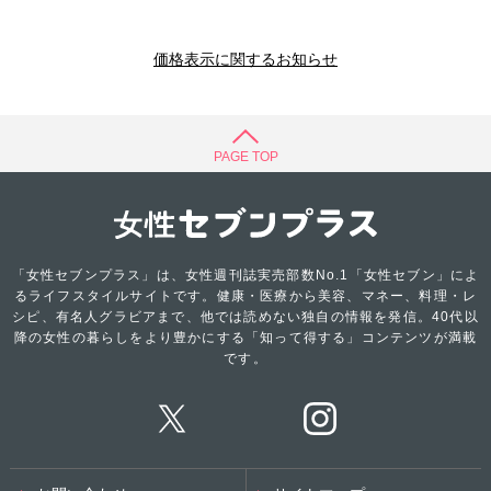
価格表示に関するお知らせ
PAGE TOP
「女性セブンプラス」は、女性週刊誌実売部数No.1「女性セブン」によ
るライフスタイルサイトです。健康・医療から美容、マネー、料理・レ
シピ、有名人グラビアまで、他では読めない独自の情報を発信。40代以
降の女性の暮らしをより豊かにする「知って得する」コンテンツが満載
です。