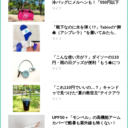
冷バッグにメルヘンも！「550円以下
で買える大当たり保冷バッグ」4選
ライフ
【本日のお気に入り】
「靴下なのに水を弾く!?」Tabioの“脚
傘（アシブレラ）”を履いてみたら、
雨の日のストレスが少し軽くなった
ライフ
【本日のお気に入り】
「こんな使い方が？」ダイソーの110
円・雨の日グッズが便利「もう傘につ
けっぱなしです」【本日のお気に入
ライフ
り】
「これ110円でいいの…？」キャンド
ゥで見つけた“夏の救世主”テイクアウ
トドリンクを快適に持ち歩ける便利グ
ライフ
ッズ【本日のお気に入り】
UPF50＋「モンベル」の高機能アーム
カバーで酷暑も紫外線も怖くない！