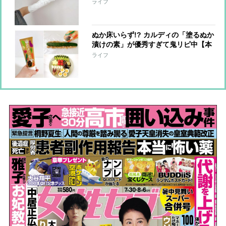
【本日のお気に入り】
ライフ
ぬか床いらず!? カルディの「塗るぬか
漬けの素」が優秀すぎて鬼リピ中【本
日のお気に入り】
ライフ