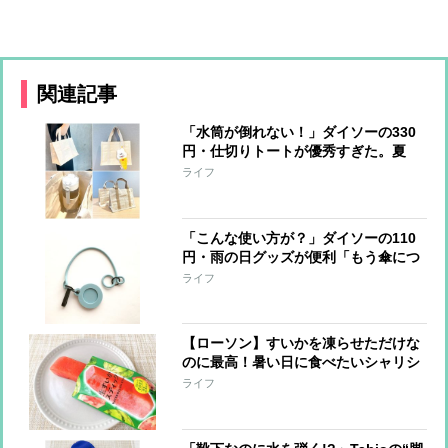
関連記事
「水筒が倒れない！」ダイソーの330
円・仕切りトートが優秀すぎた。夏
の“ご近所バッグ”に【本日のお気に入
ライフ
り】
「こんな使い方が？」ダイソーの110
円・雨の日グッズが便利「もう傘につ
けっぱなしです」【本日のお気に入
ライフ
り】
【ローソン】すいかを凍らせただけな
のに最高！暑い日に食べたいシャリシ
ャリ冷凍おやつ（140円）【本日のお
ライフ
気に入り】