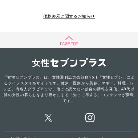
価格表示に関するお知らせ
PAGE TOP
「女性セブンプラス」は、女性週刊誌実売部数No.1「女性セブン」によ
るライフスタイルサイトです。健康・医療から美容、マネー、料理・レ
シピ、有名人グラビアまで、他では読めない独自の情報を発信。40代以
降の女性の暮らしをより豊かにする「知って得する」コンテンツが満載
です。