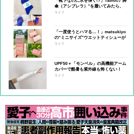
「靴下なのに水を弾く!?」Tabioの“脚
傘（アシブレラ）”を履いてみたら、
雨の日のストレスが少し軽くなった
ライフ
【本日のお気に入り】
「一度使うとハマる…！」matsukiyo
の“ミニサイズ”ウエットティシューが
優秀。もう普通サイズに戻れないかも
ライフ
【本日のお気に入り】
UPF50＋「モンベル」の高機能アーム
カバーで酷暑も紫外線も怖くない！
【本日のお気に入り】
ライフ