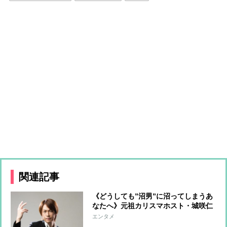
関連記事
《どうしても”沼男”に沼ってしまうあ
なたへ》元祖カリスマホスト・城咲仁
が語る対処法「暇とときめきを勘違い
エンタメ
してません？」