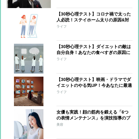
【30秒心理テスト】コロナ禍で太った
人必読！ステイホーム太りの原因&対
策を探る
ライフ
【30秒心理テスト】ダイエットの敵は
自分自身！あなたの食べすぎの原因に
なっている感情は？
ライフ
【30秒心理テスト】映画・ドラマでダ
イエットのやる気UP！今あなたに最適
なジャンルは？
ライフ
女優も実践！顔の筋肉を鍛える「6つ
の表情メンテナンス」を演技指導のプ
ロが伝授
美容