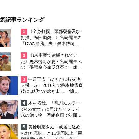
気記事ランキング
1
《全身打撲、頭部裂傷及び
打撲、頸部損傷…》宮崎麗果の
「DVの怪我」夫・黒木啓司の
逮捕で始まる「夫婦の闘争」
2
《DV事案で逮捕されてい
た》黒木啓司が妻・宮崎麗果へ
の「保護命令違反容疑で」離婚
協議は「第二ステージ」へ
3
中居正広「ひそかに被災地
支援」か 2016年の熊本地震直
後には現地で炊き出し “誰に
も知られなくて良い”と、むし
ろ強まる福祉活動への思い
4
木村拓哉、「乳がんステー
ジ4の女性」に届けたサプライ
ズの贈り物 番組企画で対面し
たファンが、夢と希望を与える
心遣いに「うれしくて号泣しま
5
美輪明宏さん「戒名に込め
した」
られた意味」と10億円以上「巨