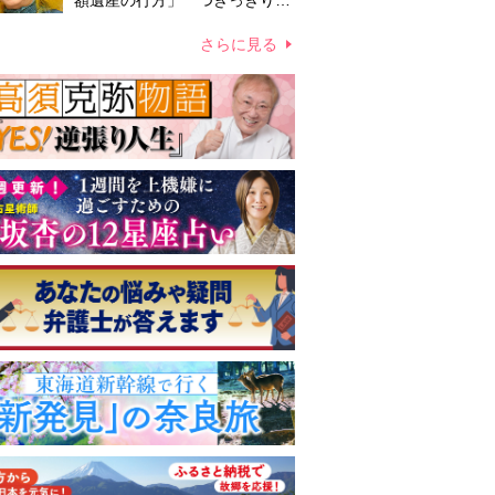
額遺産の行方」 つきっきりで
私生活をサポートしていた元俳
優が相続か
さらに見る