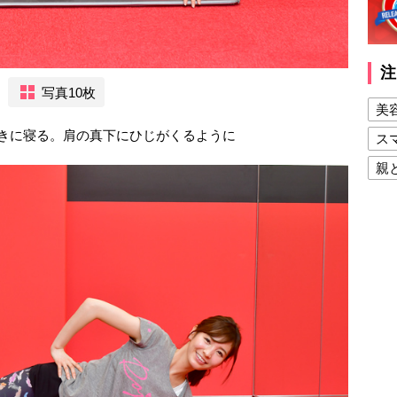
注
写真10枚
美
きに寝る。肩の真下にひじがくるように
ス
親
健
美
夫