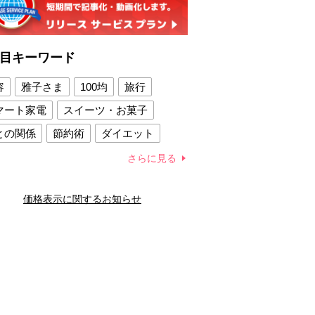
目キーワード
容
雅子さま
100均
旅行
マート家電
スイーツ・お菓子
との関係
節約術
ダイエット
康法
新製品
さらに見る
容賢者のダイエットグッズ
価格表示に関するお知らせ
との関係
新津春子
どか食い