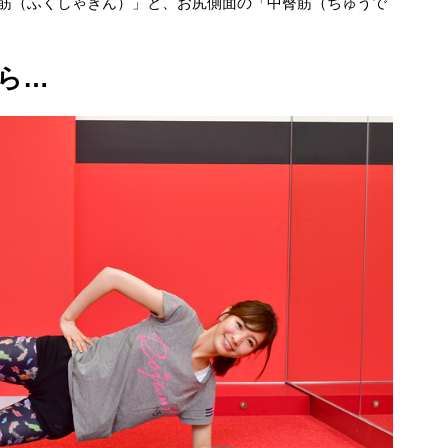
斜筋（ふくしゃきん）」と、お尻側面の「中臀筋（ちゅうで
ら…