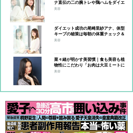
ナ直伝の二の腕トレや鶏ハムをダイエ
ット中に実践【美痩せインタビュー】
美容
（後編）
ダイエット成功の尾崎里紗アナ、体型
キープの秘策は毎朝の体重チェック＆
鏡前でのボディ確認【美痩せインタビ
美容
ュー】（前編）
菜々緒が明かす美習慣｜食も美容も植
物性にこだわり「お肉は大豆ミートに
置き換えも」【『七人の秘書』リレー
美容
連載2】