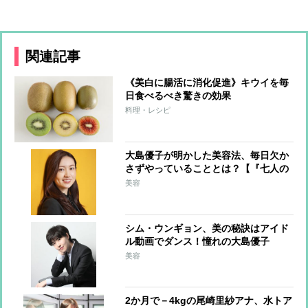
関連記事
《美白に腸活に消化促進》キウイを毎
日食べるべき驚きの効果
料理・レシピ
大島優子が明かした美容法、毎日欠か
さずやっていることとは？【『七人の
秘書』リレー連載最終回】
美容
シム・ウンギョン、美の秘訣はアイド
ル動画でダンス！憧れの大島優子
に“ギャップ萌え”【『七人の秘書』リ
美容
レー連載3】
2か月で－4kgの尾崎里紗アナ、水トア