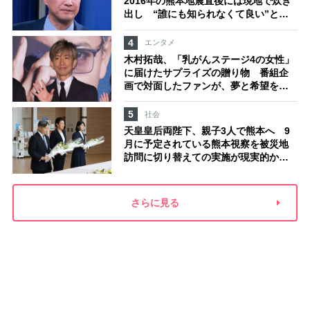
2016年の熊本地震直後には現地で炊き
出し “誰にも知られなくて良い”と、
むしろ強まる福祉活動への思い
4
エンタメ
木村拓哉、「乳がんステージ4の女性」
に届けたサプライズの贈り物 番組企
画で対面したファンが、夢と希望を与
える心遣いに「うれしくて号泣しまし
た」
5
社会
天皇皇后両陛下、親子3人で熊本へ 9
月に予定されている熊本視察を被災地
訪問に切り替えての実施が現実的か
上皇ご夫妻から受け継ぐ“国民への寄り
添い方”
さらに見る