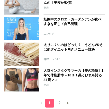
んの【美痩せ習慣】
美容
妊娠中のクロエ・カーダシアンが食べ
すぎを正して自己管理
エンタメ
太りにくいのはどっち？ うどんVSそ
ば他ダイエット向きメニュー対決
料理・レシピ
人気インスタグラマーの【美の秘訣】1
年で体脂肪率－10％！美くびれを誇る
37歳ママ
美容
1
2