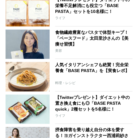
栄養不足解消にも役立つ「BASE
PASTA」セットを10名様に！
ライフ
食物繊維豊富なパスタで体型キープ！
「ベースフード」太田里沙さんの【美
痩せ習慣】
美容
人気イタリアンシェフも絶賛！完全栄
養食「BASE PASTA」を【実食レポ】
料理・レシピ
【Twitterプレゼント】ダイエット中の
置き換え食にも◎「BASE PASTA
quick」2種セットを5名様に！
ライフ
摂食障害を乗り越え自分の体を愛す
る！ヨガインストラクター西浦莉紗さ