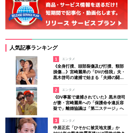
人気記事ランキング
1
エンタメ
《全身打撲、頭部裂傷及び打撲、頸部
損傷…》宮崎麗果の「DVの怪我」夫・
黒木啓司の逮捕で始まる「夫婦の闘
争」
2
エンタメ
《DV事案で逮捕されていた》黒木啓司
が妻・宮崎麗果への「保護命令違反容
疑で」離婚協議は「第二ステージ」へ
3
エンタメ
中居正広「ひそかに被災地支援」か