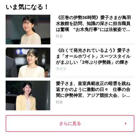
いま気になる！
《圧巻の伊勢36時間》愛子さまが鳥羽
水族館を訪問、知識の深さに担当職員
は驚嘆 “お木曳行事”には法被姿で参
加「市民に交じって一生懸命引いてお
社会
られました」
《白くて発光されているよう》愛子さ
ま「オールホワイト」スーツスタイル
がまぶしい「2年ぶり伊勢路」の輝き
ライフ
愛子さま、皇室典範改正の暗雲を跳ね
返すかのように激動の日々 仕事の合
間に伊勢神宮、アジア競技大会、シン
ガポール…スケジュールはびっしり
社会
「天皇家のご長女」の揺るがぬ思い
さらに見る