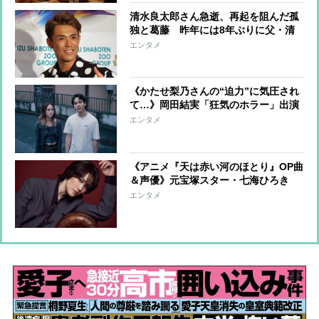
清水良太郎さん急逝、再起を阻んだ孤
独と葛藤 昨年には8年ぶりに父・清
水アキラと共演、本格的な活動再開に
エンタメ
向かっていたが…周囲が懸念していた
「不安定なところ」
《かたせ梨乃さんの“迫力”に気圧され
て…》岡田結実「狂気のホラー」出演
で見えた「理想の女性像」【インタビ
エンタメ
ュー前編】
《アニメ『天は赤い河のほとり』OP曲
＆声優》元宝塚スター・七海ひろき
「きっと主人公のユーリの生き方に感
エンタメ
銘を受けると思います」