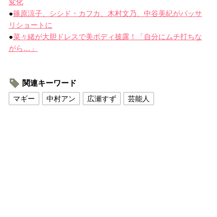
変化
●
篠原涼子、シシド・カフカ、木村文乃、中谷美紀がバッサ
リショートに
●
菜々緒が大胆ドレスで美ボディ披露！「自分にムチ打ちな
がら…」
関連キーワード
マギー
中村アン
広瀬すず
芸能人