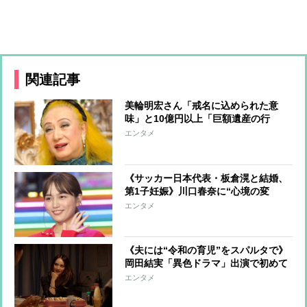
関連記事
美輪明宏さん「戒名に込められた意
味」と10億円以上「巨額遺産の行
方」 つきっきりで私生活をサポート
エンタメ
していた元俳優が相続か
《サッカー日本代表・板倉滉と結婚、
第1子妊娠》川口春奈に“心境の変
化”をもたらした主演映画『ママせ
エンタメ
か』 身を削って「がんに蝕まれる
母」を演じた壮絶な撮影現場
《夫には“令和の育児”をスパルタで》
岡田結実「異色ドラマ」出演で初めて
明かした「育児の哲学」【インタビュ
エンタメ
ー後編】