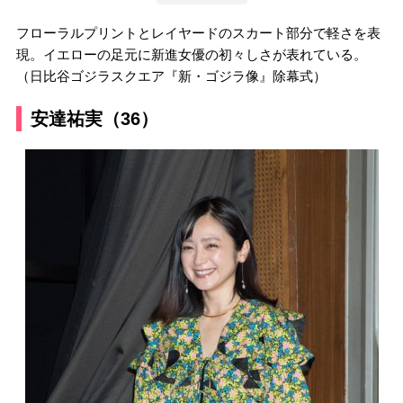
フローラルプリントとレイヤードのスカート部分で軽さを表
現。イエローの足元に新進女優の初々しさが表れている。
（日比谷ゴジラスクエア『新・ゴジラ像』除幕式）
安達祐実（36）