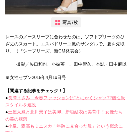
写真7枚
レースのノースリーブに合わせたのは、ソフトプリーツのひ
ざ丈のスカート。エスパドリーユ風のサンダルで、夏を先取
り。（『シーブリーズ』新CM発表会）
撮影／矢口和也、小彼英一、田中智久、本誌・田中麻以
※女性セブン2018年4月19日号
【関連する記事をチェック！】
●
長澤まさみ 今春ファッションは“とにかくシャツ”!?個性派
スタイルを連投
●
土屋太鳳と北川景子は美脚、新垣結衣は美背中！女優たち
の美の競演
●
小泉、森高もミニスカ「年齢に見合った服」という概念に