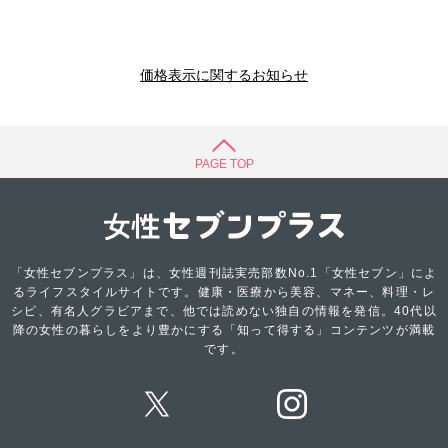
価格表示に関するお知らせ
PAGE TOP
「女性セブンプラス」は、女性週刊誌実売部数No.1「女性セブン」によ
るライフスタイルサイトです。健康・医療から美容、マネー、料理・レ
シピ、有名人グラビアまで、他では読めない独自の情報を発信。40代以
降の女性の暮らしをより豊かにする「知って得する」コンテンツが満載
です。