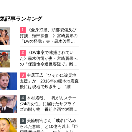
気記事ランキング
1
《全身打撲、頭部裂傷及び
打撲、頸部損傷…》宮崎麗果の
「DVの怪我」夫・黒木啓司の
逮捕で始まる「夫婦の闘争」
2
《DV事案で逮捕されてい
た》黒木啓司が妻・宮崎麗果へ
の「保護命令違反容疑で」離婚
協議は「第二ステージ」へ
3
中居正広「ひそかに被災地
支援」か 2016年の熊本地震直
後には現地で炊き出し “誰に
も知られなくて良い”と、むし
ろ強まる福祉活動への思い
4
木村拓哉、「乳がんステー
ジ4の女性」に届けたサプライ
ズの贈り物 番組企画で対面し
たファンが、夢と希望を与える
心遣いに「うれしくて号泣しま
5
美輪明宏さん「戒名に込め
した」
られた意味」と10億円以上「巨