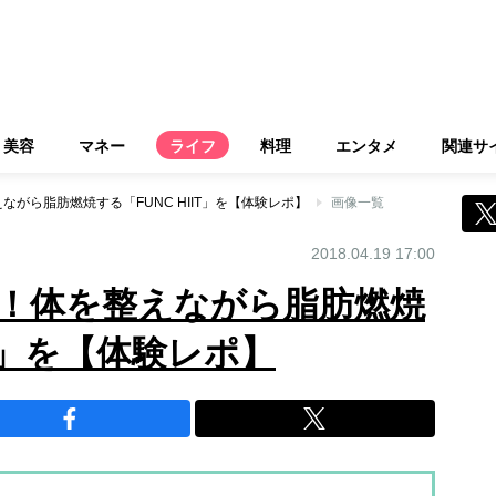
美容
マネー
ライフ
料理
エンタメ
関連サ
がら脂肪燃焼する「FUNC HIIT」を【体験レポ】
画像一覧
2018.04.19 17:00
！体を整えながら脂肪燃焼
IT」を【体験レポ】