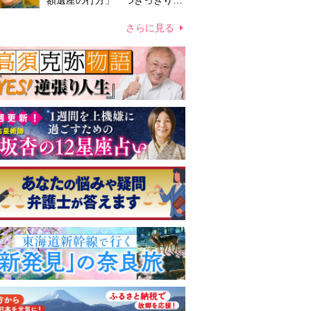
額遺産の行方」 つきっきりで
私生活をサポートしていた元俳
優が相続か
さらに見る