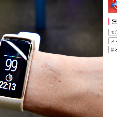
注
美
ス
親
健
美
夫