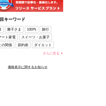
目キーワード
容
雅子さま
100均
旅行
マート家電
スイーツ・お菓子
との関係
節約術
ダイエット
康法
新製品
さらに見る
容賢者のダイエットグッズ
価格表示に関するお知らせ
との関係
新津春子
どか食い