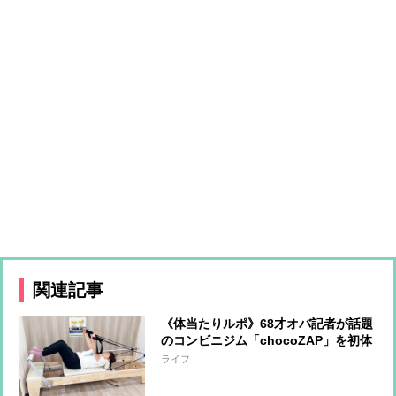
関連記事
《体当たりルポ》68才オバ記者が話題
のコンビニジム「chocoZAP」を初体
験！7日間通って見えてきた変化と
ライフ
は？健康も美容もリフレッシュも全部
手に入れる!?