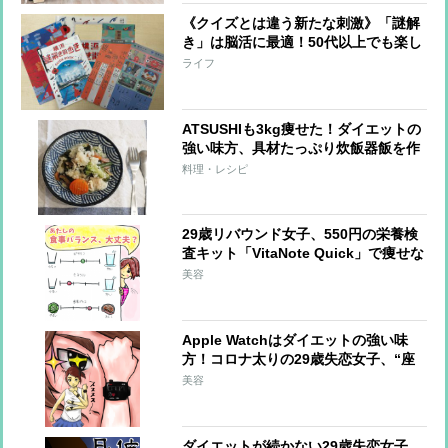
《クイズとは違う新たな刺激》「謎解
き」は脳活に最適！50代以上でも楽し
める「自宅で謎解き」「謎解き街歩
ライフ
き」の効果と魅力とは？
ATSUSHIも3kg痩せた！ダイエットの
強い味方、具材たっぷり炊飯器飯を作
ってみた
料理・レシピ
29歳リバウンド女子、550円の栄養検
査キット「VitaNote Quick」で痩せな
い理由が!?【おデブライターの減量
美容
記】
Apple Watchはダイエットの強い味
方！コロナ太りの29歳失恋女子、“座
りすぎ生活”にタメ息【おデブライタ
美容
ーの減量記】
ダイエットが続かない29歳失恋女子、