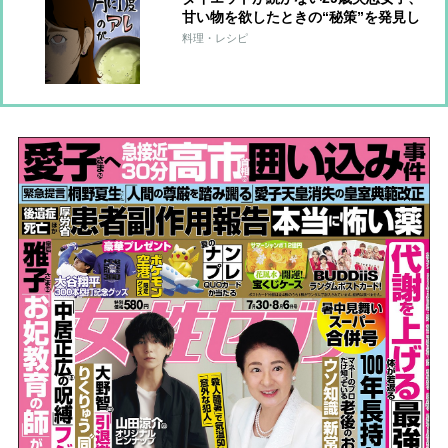
甘い物を欲したときの“秘策”を発見し
再起!?【おデブライターの減量記】
料理・レシピ