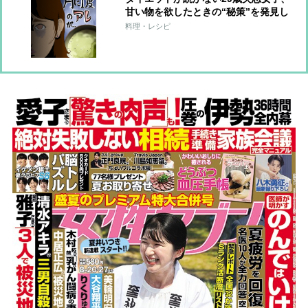
甘い物を欲したときの“秘策”を発見し
再起!?【おデブライターの減量記】
料理・レシピ