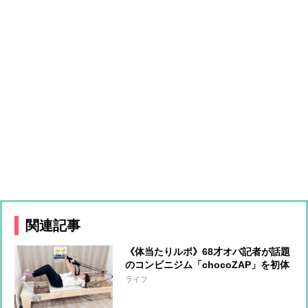
関連記事
《体当たりルポ》68才オバ記者が話題
のコンビニジム「chocoZAP」を初体
験！7日間通って見えてきた変化と
ライフ
は？健康も美容もリフレッシュも全部
手に入れる!?