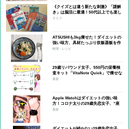
《クイズとは違う新たな刺激》「謎解
き」は脳活に最適！50代以上でも楽し
める「自宅で謎解き」「謎解き街歩
ライフ
き」の効果と魅力とは？
ATSUSHIも3kg痩せた！ダイエットの
強い味方、具材たっぷり炊飯器飯を作
ってみた
料理・レシピ
29歳リバウンド女子、550円の栄養検
査キット「VitaNote Quick」で痩せな
い理由が!?【おデブライターの減量
美容
記】
Apple Watchはダイエットの強い味
方！コロナ太りの29歳失恋女子、“座
りすぎ生活”にタメ息【おデブライタ
美容
ーの減量記】
ダイエットが続かない29歳失恋女子、