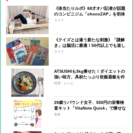
《体当たりルポ》68才オバ記者が話題
のコンビニジム「chocoZAP」を初体
験！7日間通って見えてきた変化と
ライフ
は？健康も美容もリフレッシュも全部
手に入れる!?
《クイズとは違う新たな刺激》「謎解
き」は脳活に最適！50代以上でも楽し
める「自宅で謎解き」「謎解き街歩
ライフ
き」の効果と魅力とは？
ATSUSHIも3kg痩せた！ダイエットの
強い味方、具材たっぷり炊飯器飯を作
ってみた
料理・レシピ
29歳リバウンド女子、550円の栄養検
査キット「VitaNote Quick」で痩せな
い理由が!?【おデブライターの減量
美容
記】