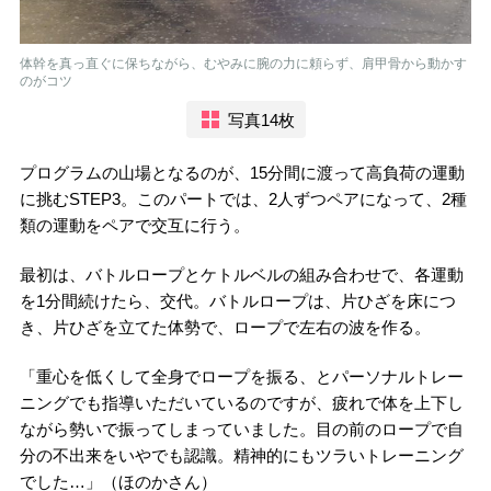
体幹を真っ直ぐに保ちながら、むやみに腕の力に頼らず、肩甲骨から動かす
のがコツ
写真14枚
プログラムの山場となるのが、15分間に渡って高負荷の運動
に挑むSTEP3。このパートでは、2人ずつペアになって、2種
類の運動をペアで交互に行う。
最初は、バトルロープとケトルベルの組み合わせで、各運動
を1分間続けたら、交代。バトルロープは、片ひざを床につ
き、片ひざを立てた体勢で、ロープで左右の波を作る。
「重心を低くして全身でロープを振る、とパーソナルトレー
ニングでも指導いただいているのですが、疲れで体を上下し
ながら勢いで振ってしまっていました。目の前のロープで自
分の不出来をいやでも認識。精神的にもツラいトレーニング
でした…」（ほのかさん）