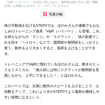
「VipR（バイパー）」を左右に倒しながら、股関節を横に大きく開く運動。
お尻にも刺激が入るので、ヒップアップにも◎とか
写真14枚
体の可動域を広げるSTEP2では、ほのかさんの連載でもおな
じみのトレーニング器具「VipR（バイパー）」も登場。これ
を持ちながらの「ランジ」や「スクワット」、頭の前後でこ
れを回す「ヘイロー」などで、股関節や肩関節をしっかりと
使う。動作をより大きくすると、負荷を上げることができ
る。
トレーニングでVipRに慣れているほのかさんは、動きがとっ
てもリズミカル。「個人的には特にスクワットが股関節を意
識しながら、上手にできました！」とほのかさん。
このパートでは、次第に動作のスピードを上げることで、心
拍数をアップ。これにより次のSTEP3でより脂肪が燃焼しや
すい状態になるという。