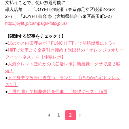
支払うことで、使い放題可能に
導入店舗 ：「JOYFIT24綾瀬（東京都足立区綾瀬2-26-8
2F）」「JOYFIT仙台 泉（宮城県仙台市泉区高玉町9-2）」
http://joyfit.jp/campaign-fblp/jplus/
【関連する記事をチェック！】
●
ほのかと内田理央が「FUNC HITT」で脂肪燃焼にトライ！
●
HIITで効率よく全身引き締め！米国発の「オレンジセオリー
フィットネス」を【体験レポ】
●
人気タレントほのかの【筋活レポ】新感覚エクサで脂肪燃
焼！
●
下半身デブ改善に役立つ「ランジ」【ほのかの宅トレレッ
スン】
●
上質な眠りで脂肪燃焼を促進！「快眠グッズ」15選
1
2