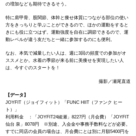
の増加なども期待できるそう。
特に肩甲骨、股関節、体幹と痩せ体質につながる部位の使い
方をきっちりと学ぶことができるので、ほかの運動をすると
きにも役に立つはず。運動強度を自在に調節できるので、運
動レベルが違う友だちと一緒に参加するのにも便利。
なお、本気で減量したい人は、週に3回の頻度での参加がオ
ススメとか。水着の季節が来る前に美痩せを実現したい人
は、今すぐのスタートを！
撮影／瀬尾直道
【データ】
JOYFIT（ジョイフィット）「FUNC HIIT（ファンク ヒー
ト）」
利用料金 ：「JOYFIT24綾瀬」8227円（月会費）「JOYFIT
仙台 泉」8078円 ※別途、入会金や事務手数料などが必要。
すでに同店の会員の場合は、月会費にとは別に月額5400円を