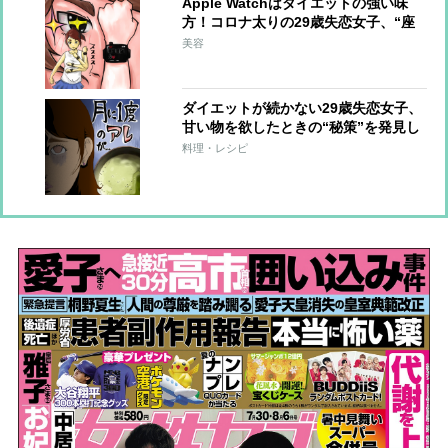
Apple Watchはダイエットの強い味
方！コロナ太りの29歳失恋女子、“座
りすぎ生活”にタメ息【おデブライタ
美容
ーの減量記】
ダイエットが続かない29歳失恋女子、
甘い物を欲したときの“秘策”を発見し
再起!?【おデブライターの減量記】
料理・レシピ