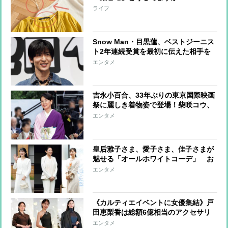
ライフ
Snow Man・目黒蓮、ベストジーニス
ト2年連続受賞を最初に伝えた相手を
告白「喜んでくれていました」
エンタメ
吉永小百合、33年ぶりの東京国際映画
祭に麗しき着物姿で登場！柴咲コウ、
満島ひかり、川口春奈らはハートポー
エンタメ
ズで魅了
皇后雅子さま、愛子さま、佳子さまが
魅せる「オールホワイトコーデ」 お
しゃれに着こなすコツに注目
エンタメ
《カルティエイベントに女優集結》戸
田恵梨香は総額6億相当のアクセサリ
ーも！中条あやみ、高畑充希、山口智
エンタメ