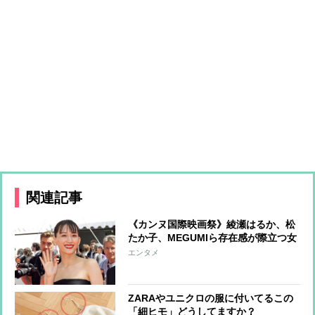
関連記事
《カンヌ国際映画祭》綾瀬はるか、松
たか子、MEGUMIら存在感が際立つ女
優たちのファッションをチェック
エンタメ
ZARAやユニクロの服に付いてるこの
「細ヒモ」どうしてますか？