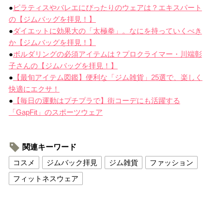
●
ピラティスやバレエにぴったりのウェアは？エキスパート
の【ジムバッグを拝見！】
●
ダイエットに効果大の「太極拳」。なにを持っていくべき
か【ジムバッグを拝見！】
●
ボルダリングの必須アイテムは？プロクライマー・川端彰
子さんの【ジムバッグを拝見！】
●
【最旬アイテム図鑑】便利な「ジム雑貨」25選で、楽しく
快適にエクサ！
●
【毎日の運動はプチプラで】街コーデにも活躍する
「GapFit」のスポーツウェア
関連キーワード
コスメ
ジムバック拝見
ジム雑貨
ファッション
フィットネスウェア