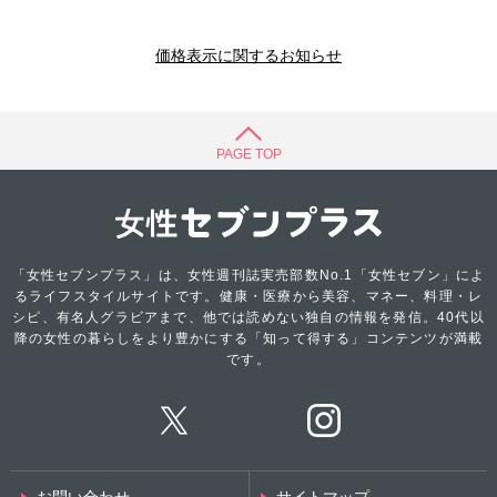
価格表示に関するお知らせ
PAGE TOP
「女性セブンプラス」は、女性週刊誌実売部数No.1「女性セブン」によ
るライフスタイルサイトです。健康・医療から美容、マネー、料理・レ
シピ、有名人グラビアまで、他では読めない独自の情報を発信。40代以
降の女性の暮らしをより豊かにする「知って得する」コンテンツが満載
です。