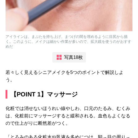
アイラインは、まぶたを持ち上げ、まつげの間を埋めるように目尻から描
く。このように、メイクは細かい作業が多いので、拡大鏡を使うのがおすす
めだ
写真18枚
若々しく見えるシニアメイクを5つのポイントで解説しよ
う。
【POINT 1】マッサージ
化粧では消せないほうれい線やしわ、口元のたるみ、むくみ
は、化粧前にマッサージすると緩和される。血色もよくなる
ので仕上がりに断然差がつく。
「とろみのある化粧水や乳液を多めにつけ、額→目の周り→