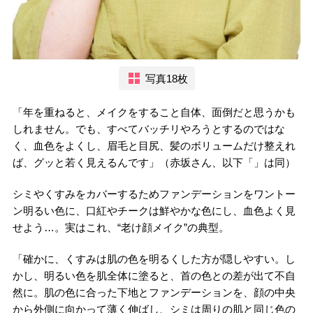
写真18枚
「年を重ねると、メイクをすること自体、面倒だと思うかも
しれません。でも、すべてバッチリやろうとするのではな
く、血色をよくし、眉毛と目尻、髪のボリュームだけ整えれ
ば、グッと若く見えるんです」（赤坂さん、以下「」は同）
シミやくすみをカバーするためファンデーションをワントー
ン明るい色に、口紅やチークは鮮やかな色にし、血色よく見
せよう…。実はこれ、“老け顔メイク”の典型。
「確かに、くすみは肌の色を明るくした方が隠しやすい。し
かし、明るい色を肌全体に塗ると、首の色との差が出て不自
然に。肌の色に合った下地とファンデーションを、顔の中央
から外側に向かって薄く伸ばし、シミは周りの肌と同じ色の