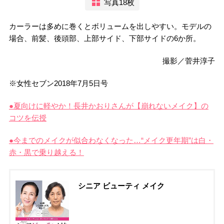
写真18枚
カーラーは多めに巻くとボリュームを出しやすい。モデルの
場合、前髪、後頭部、上部サイド、下部サイドの6か所。
撮影／菅井淳子
※女性セブン2018年7月5日号
●夏向けに軽やか！長井かおりさんが【崩れないメイク】の
コツを伝授
●今までのメイクが似合わなくなった…“メイク更年期”は白・
赤・黒で乗り越える！
シニア ビューティ メイク