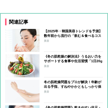
関連記事
【2025年・韓国美容トレンドを予測】
数年前から流行の「飲む＆食べるコス
メ」が日本上陸か 最注目は上あごに
美容
貼り付けて摂取する「フィルムタイプ
の食品」
《冬の肌乾燥の解決法》うるおい力を
サポートする食事や生活習慣「1日20g
の油脂を」「外出時はマスクで保湿」
美容
冬の肌乾燥問題をプロが解決！年齢が
出る手指、すねやかかともしっかり保
湿「調理中はこまめに手を拭く」のも
美容
ポイント
《冬の肌乾燥問題》乾きやすい目元・