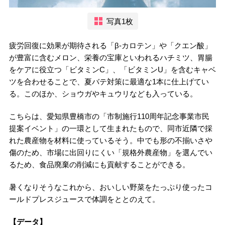
写真1枚
疲労回復に効果が期待される「β-カロテン」や「クエン酸」
が豊富に含むメロン、栄養の宝庫といわれるハチミツ、胃腸
をケアに役立つ「ビタミンC」、「ビタミンU」を含むキャベ
ツを合わせることで、夏バテ対策に最適な1本に仕上げてい
る。このほか、ショウガやキュウリなども入っている。
こちらは、愛知県豊橋市の「市制施行110周年記念事業市民
提案イベント」の一環として生まれたもので、同市近隣で採
れた農産物を材料に使っているそう。中でも形の不揃いさや
傷のため、市場に出回りにくい「規格外農産物」を選んでい
るため、食品廃棄の削減にも貢献することができる。
暑くなりそうなこれから、おいしい野菜をたっぷり使ったコ
ールドプレスジュースで体調をととのえて。
【データ】