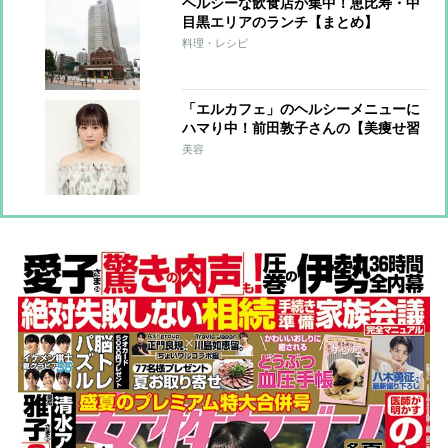
ヘルシーな飲食店が集中！恵比寿・中
目黒エリアのランチ【まとめ】
料理・レシピ
「エルカフェ」のヘルシーメニューに
ハマり中！前田敦子さんの【美痩せ習
慣】
美容