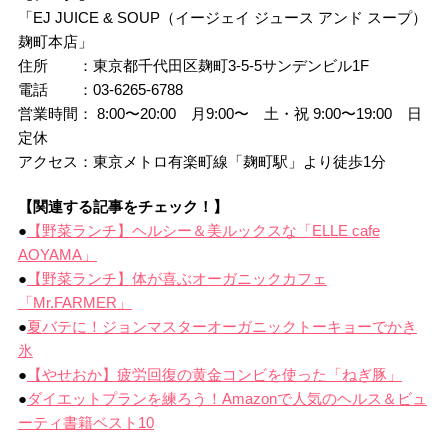
「EJ JUICE & SOUP（イージェイ ジュース アンド スープ）
麹町本店」
住所 ：東京都千代田区麹町3-5-5サンデンビル1F
電話 ：03-6265-6788
営業時間： 8:00〜20:00 月9:00〜 土・祝 9:00〜19:00 日
定休
アクセス：東京メトロ有楽町線「麹町駅」より徒歩1分
【関連する記事をチェック！】
●
【野菜ランチ】ヘルシー＆美ルックスな「ELLE cafe
AOYAMA」
●
【野菜ランチ】体が喜ぶオーガニックカフェ
「Mr.FARMER」
●
夏バテに！ジョンマスターオーガニックトーキョーでかき
氷
●
【やせおか】疲労回復の黄金コンビを使った「ねぎ豚」
●
ダイエットプランを練ろう！Amazonで人気のヘルス＆ビュ
ーティ書籍ベスト10