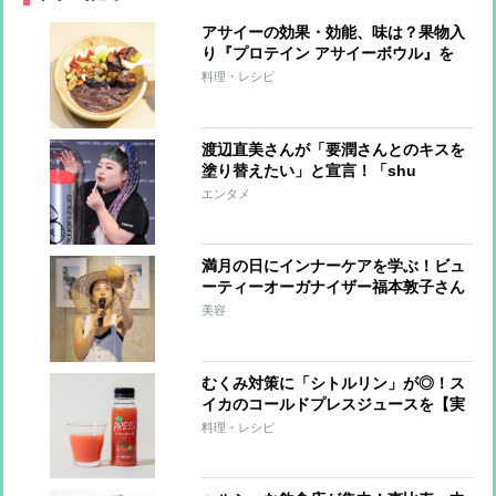
アサイーの効果・効能、味は？果物入
り『プロテイン アサイーボウル』を
【実食レポ】
料理・レシピ
渡辺直美さんが「要潤さんとのキスを
塗り替えたい」と宣言！「shu
uemura」コラボコレクションを発表
エンタメ
満月の日にインナーケアを学ぶ！ビュ
ーティーオーガナイザー福本敦子さん
が【美痩せ法】を伝授
美容
むくみ対策に「シトルリン」が◎！ス
イカのコールドプレスジュースを【実
食レポ】
料理・レシピ