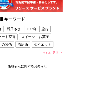
目キーワード
容
雅子さま
100均
旅行
マート家電
スイーツ・お菓子
との関係
節約術
ダイエット
康法
新製品
さらに見る
容賢者のダイエットグッズ
価格表示に関するお知らせ
との関係
新津春子
どか食い