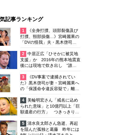
気記事ランキング
1
《全身打撲、頭部裂傷及び
打撲、頸部損傷…》宮崎麗果の
「DVの怪我」夫・黒木啓司の
逮捕で始まる「夫婦の闘争」
2
中居正広「ひそかに被災地
支援」か 2016年の熊本地震直
後には現地で炊き出し “誰に
も知られなくて良い”と、むし
ろ強まる福祉活動への思い
3
《DV事案で逮捕されてい
た》黒木啓司が妻・宮崎麗果へ
の「保護命令違反容疑で」離婚
協議は「第二ステージ」へ
4
美輪明宏さん「戒名に込め
られた意味」と10億円以上「巨
額遺産の行方」 つきっきりで
私生活をサポートしていた元俳
優が相続か
5
清水良太郎さん急逝、再起
を阻んだ孤独と葛藤 昨年には