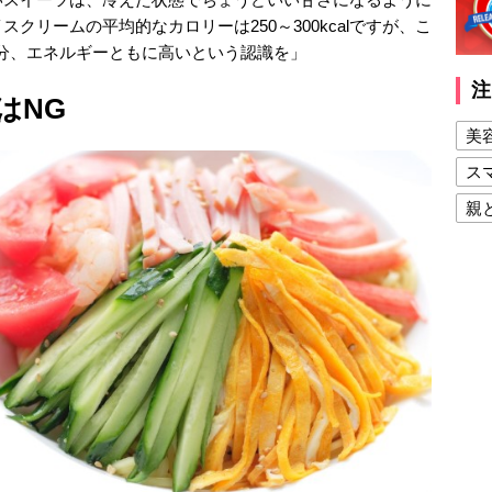
クリームの平均的なカロリーは250～300kcalですが、こ
。糖分、エネルギーともに高いという認識を」
注
はNG
美
ス
親
健
美
夫