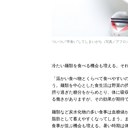
ついつい”早食い”してしまいがち（写真／アフロ
冷たい麺類を食べる機会も増える。そ
「温かい食べ物とくらべて食べやすい
う。麺類を中心とした食生活は野菜の
摂り過ぎた糖分をからめとり、体に吸
る働きがありますが、その効果が期待
麺類など炭水化物の多い食事は血糖値
脂肪として蓄えやすくなってしまう。
食事が並ぶ機会も増える。暑い時期は