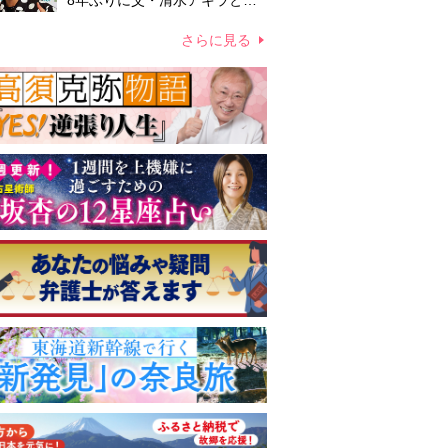
8年ぶりに父・清水アキラと共
演、本格的な活動再開に向かっ
ていたが…周囲が懸念していた
さらに見る
「不安定なところ」