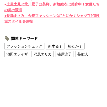
●土屋太鳳と北川景子は美脚、新垣結衣は美背中！女優たち
の美の競演
●長澤まさみ 今春ファッションは“とにかくシャツ”!?個性
派スタイルを連投
関連キーワード
ファッションチェック
新木優子
松たか子
池田エライザ
沢尻エリカ
篠原涼子
芸能人