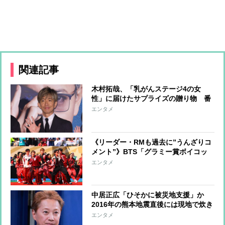
関連記事
木村拓哉、「乳がんステージ4の女
性」に届けたサプライズの贈り物 番
組企画で対面したファンが、夢と希望
エンタメ
を与える心遣いに「うれしくて号泣し
ました」
《リーダー・RMも過去に”うんざりコ
メント”》BTS「グラミー賞ボイコッ
ト」が示す“韓国から世界へ”の覚悟
エンタメ
中居正広「ひそかに被災地支援」か
2016年の熊本地震直後には現地で炊き
出し “誰にも知られなくて良い”と、
エンタメ
むしろ強まる福祉活動への思い