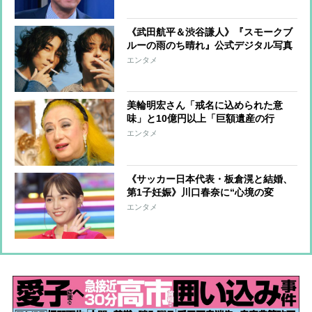
《武田航平＆渋谷謙人》『スモークブ
ルーの雨のち晴れ』公式デジタル写真
集アザーカットを一挙公開
エンタメ
美輪明宏さん「戒名に込められた意
味」と10億円以上「巨額遺産の行
方」 つきっきりで私生活をサポート
エンタメ
していた元俳優が相続か
《サッカー日本代表・板倉滉と結婚、
第1子妊娠》川口春奈に“心境の変
化”をもたらした主演映画『ママせ
エンタメ
か』 身を削って「がんに蝕まれる
母」を演じた壮絶な撮影現場