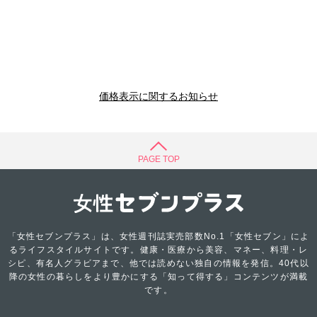
価格表示に関するお知らせ
PAGE TOP
「女性セブンプラス」は、女性週刊誌実売部数No.1「女性セブン」によ
るライフスタイルサイトです。健康・医療から美容、マネー、料理・レ
シピ、有名人グラビアまで、他では読めない独自の情報を発信。40代以
降の女性の暮らしをより豊かにする「知って得する」コンテンツが満載
です。