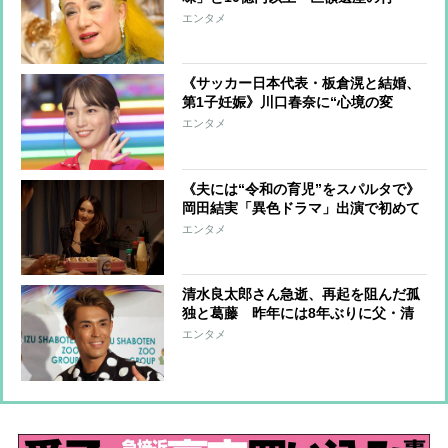
方」 つきっきりで私生活をサポート
エンタメ
していた元俳優が相続か
《サッカー日本代表・板倉滉と結婚、
第1子妊娠》川口春奈に“心境の変
化”をもたらした主演映画『ママせ
エンタメ
か』 身を削って「がんに蝕まれる
母」を演じた壮絶な撮影現場
《夫には“令和の育児”をスパルタで》
岡田結実「異色ドラマ」出演で初めて
明かした「育児の哲学」【インタビュ
エンタメ
ー後編】
清水良太郎さん急逝、再起を阻んだ孤
独と葛藤 昨年には8年ぶりに父・清
水アキラと共演、本格的な活動再開に
エンタメ
向かっていたが…周囲が懸念していた
「不安定なところ」