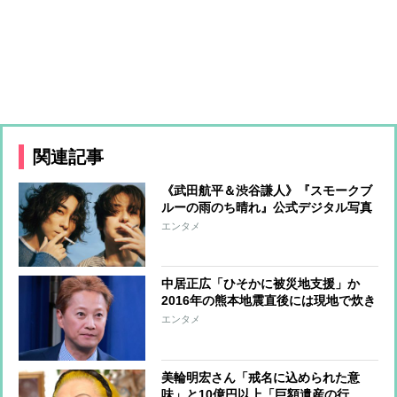
関連記事
《武田航平＆渋谷謙人》『スモークブ
ルーの雨のち晴れ』公式デジタル写真
集アザーカットを一挙公開
エンタメ
中居正広「ひそかに被災地支援」か
2016年の熊本地震直後には現地で炊き
出し “誰にも知られなくて良い”と、
エンタメ
むしろ強まる福祉活動への思い
美輪明宏さん「戒名に込められた意
味」と10億円以上「巨額遺産の行