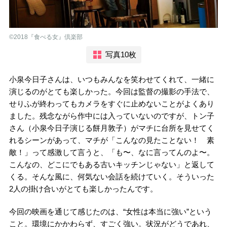
©2018『食べる女』倶楽部
写真10枚
小泉今日子さんは、いつもみんなを笑わせてくれて、一緒に
演じるのがとても楽しかった。今回は監督の撮影の手法で、
せりふが終わってもカメラをすぐに止めないことがよくあり
ました。残念ながら作中には入っていないのですが、トン子
さん（小泉今日子演じる餅月敦子）がマチに台所を見せてく
れるシーンがあって、マチが「こんなの見たことない！ 素
敵！」って感激して言うと、「も〜、なに言ってんのよ〜。
こんなの、どこにでもある古いキッチンじゃない」と返して
くる。そんな風に、何気ない会話を続けていく。そういった
2人の掛け合いがとても楽しかったんです。
今回の映画を通じて感じたのは、“女性は本当に強い”という
こと。環境にかかわらず、すごく強い。状況がどうであれ、