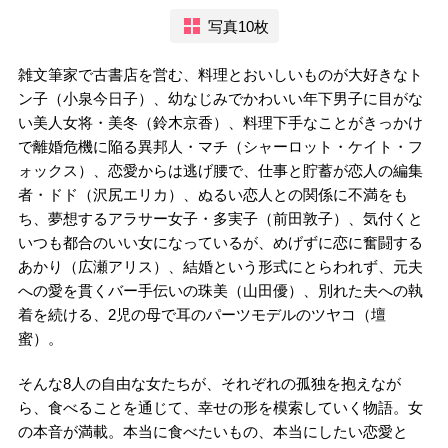
写真10枚
雑文筆家で古書店を営む、料理とおいしいものが大好きなト
ン子（小泉今日子）、幼なじみでかわいい年下男子に目がな
い美人女将・美冬（鈴木京香）、料理下手なことがきっかけ
で離婚危機に陥る異邦人・マチ（シャーロット・ケイト・フ
ォックス）、恋愛からは逃げ腰で、仕事と貯蓄が恋人の編集
者・ドド（沢尻エリカ）、ぬるい恋人との関係に不満をも
ち、夢想するアラサー女子・多実子（前田敦子）、気付くと
いつも都合のいい女になっているが、めげずに恋に奮闘する
あかり（広瀬アリス）、結婚という形式にとらわれず、元夫
への愛を貫くバー手伝いの珠美（山田優）、別れた夫への執
着を続ける、2児の母で耳のパーツモデルのツヤコ（壇
蜜）。
そんな8人の自由な女たちが、それぞれの孤独を抱えなが
ら、食べることを通じて、幸せの形を模索していく物語。女
の本音が満載。本当に食べたいもの、本当にしたい恋愛と