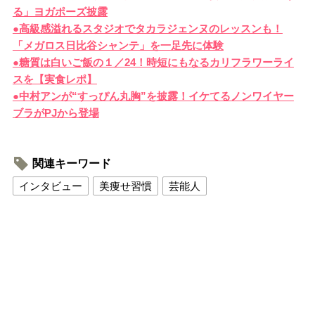
る」ヨガポーズ披露
●高級感溢れるスタジオでタカラジェンヌのレッスンも！
「メガロス日比谷シャンテ」を一足先に体験
●糖質は白いご飯の１／24！時短にもなるカリフラワーライ
スを【実食レポ】
●中村アンが“すっぴん丸胸”を披露！イケてるノンワイヤー
ブラがPJから登場
関連キーワード
インタビュー
美痩せ習慣
芸能人