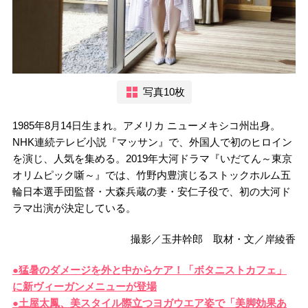
写真10枚
1985年8月14日生まれ。アメリカ ニューメキシコ州出身。
NHK連続テレビ小説『マッサン』で、外国人で初のヒロイン
を演じ、人気を集める。2019年大河ドラマ『いだてん～東京
オリムピック噺～』では、竹野内豊演じるストックホルム五
輪日本選手団監督・大森兵蔵の妻・安仁子役で、初の大河ド
ラマ出演が決定している。
撮影／玉井幹郎 取材・文／岸綾香
●猛暑のダメージを外と中からケア！「ボタニストカフェ」
に新ヴィーガンメニューが登場
●土屋太鳳、美スタイル際立つヨガウエア姿で「美脚効果あ