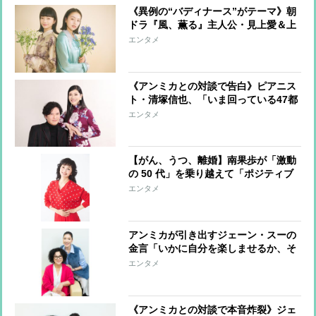
《異例の“バディナース”がテーマ》朝
ドラ『風、薫る』主人公・見上愛＆上
坂樹里が語る見どころ「支え合いを繰
エンタメ
り返し成長していく姿に注目してほし
い」
《アンミカとの対談で告白》ピアニス
ト・清塚信也、「いま回っている47都
道府県ツアーがひとつの節目」 10代
エンタメ
での留学後、100社の営業まわりで開
けたキャリア
【がん、うつ、離婚】南果歩が「激動
の 50 代」を乗り越えて「ポジティブ
還暦」になれた心と体にやさしい習慣
エンタメ
アンミカが引き出すジェーン・スーの
金言「いかに自分を楽しませるか、そ
れが人生のテーマ」「昔もいまも夢は
エンタメ
ありません。夢がなくても動いていれ
ば人生は開ける」
《アンミカとの対談で本音炸裂》ジェ