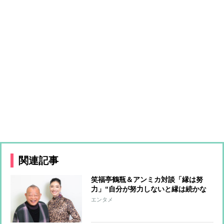
関連記事
笑福亭鶴瓶＆アンミカ対談「縁は努
力」“自分が努力しないと縁は続かな
い”
エンタメ