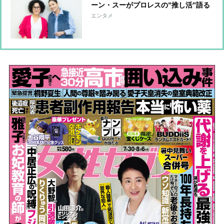
ーン・スーがプロレスの”推し活”語る
「人間って一生懸命になるのをこんな
エンタメ
に剝き出しにしてもいいんだと衝撃受
けた」