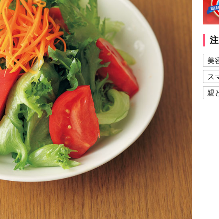
注
美
ス
親
健
美
夫