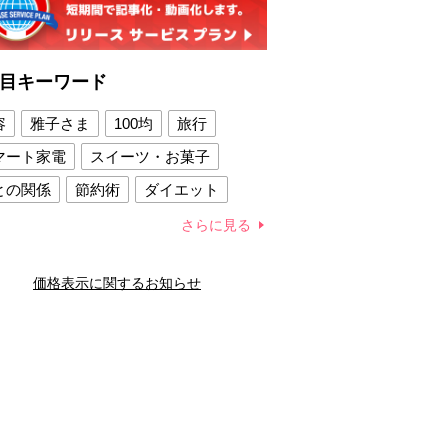
目キーワード
容
雅子さま
100均
旅行
マート家電
スイーツ・お菓子
との関係
節約術
ダイエット
康法
新製品
さらに見る
容賢者のダイエットグッズ
価格表示に関するお知らせ
との関係
新津春子
どか食い