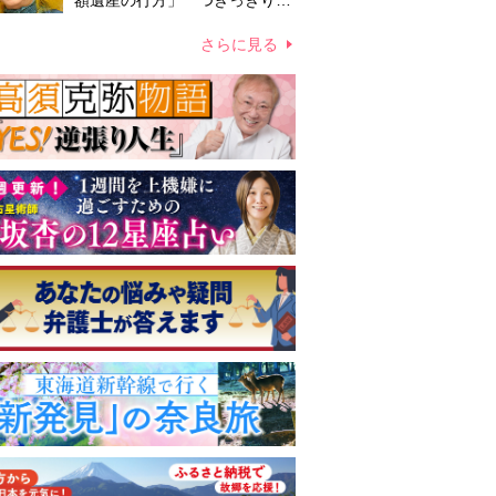
額遺産の行方」 つきっきりで
私生活をサポートしていた元俳
優が相続か
さらに見る