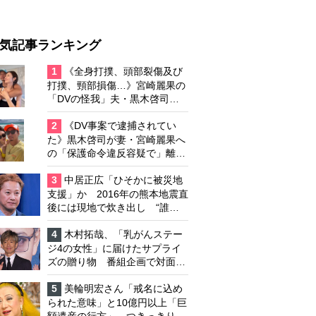
気記事ランキング
1
《全身打撲、頭部裂傷及び
打撲、頸部損傷…》宮崎麗果の
「DVの怪我」夫・黒木啓司の
逮捕で始まる「夫婦の闘争」
2
《DV事案で逮捕されてい
た》黒木啓司が妻・宮崎麗果へ
の「保護命令違反容疑で」離婚
協議は「第二ステージ」へ
3
中居正広「ひそかに被災地
支援」か 2016年の熊本地震直
後には現地で炊き出し “誰に
も知られなくて良い”と、むし
ろ強まる福祉活動への思い
4
木村拓哉、「乳がんステー
ジ4の女性」に届けたサプライ
ズの贈り物 番組企画で対面し
たファンが、夢と希望を与える
心遣いに「うれしくて号泣しま
5
美輪明宏さん「戒名に込め
した」
られた意味」と10億円以上「巨