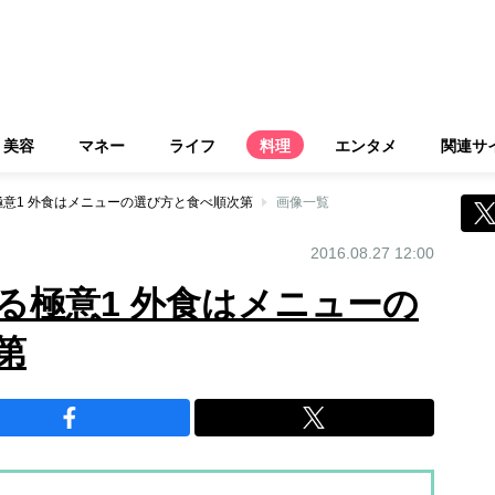
美容
マネー
ライフ
料理
エンタメ
関連サ
意1 外食はメニューの選び方と食べ順次第
画像一覧
2016.08.27 12:00
る極意1 外食はメニューの
第