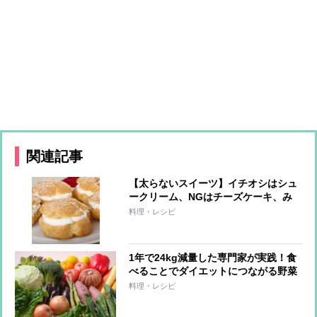
関連記事
【太らないスイーツ】イチオシはシュ
ークリーム、NGはチーズケーキ、み
たらし団子
料理・レシピ
1年で24kg減量した専門家が実践！食
べることでダイエットにつながる野菜
3つと調理法
料理・レシピ