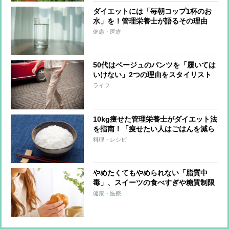
ダイエットには「毎朝コップ1杯のお
水」を！管理栄養士が語るその理由
健康・医療
50代はベージュのパンツを「履いては
いけない」2つの理由をスタイリスト
が解説
ライフ
10kg痩せた管理栄養士がダイエット法
を指南！「痩せたい人はごはんを減ら
さない」食べたい穀物を3つ選んで食
料理・レシピ
べるだけ
やめたくてもやめられない「脂質中
毒」、スイーツの食べすぎや糖質制限
ダイエットも一因
健康・医療