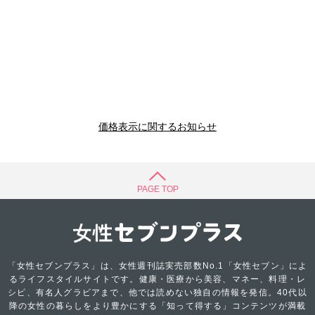
価格表示に関するお知らせ
PAGE TOP
「女性セブンプラス」は、女性週刊誌実売部数No.1「女性セブン」によ
るライフスタイルサイトです。健康・医療から美容、マネー、料理・レ
シピ、有名人グラビアまで、他では読めない独自の情報を発信。40代以
降の女性の暮らしをより豊かにする「知って得する」コンテンツが満載