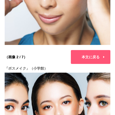
（画像 2 / 7）
本文に戻る
『ボスメイク』（小学館）