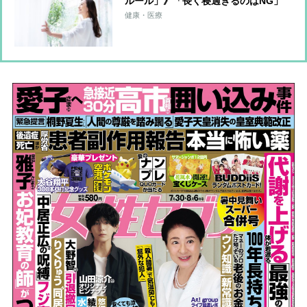
ルール」》「長く寝過ぎるのはNG」
「夕食は就寝の2〜3時間前」「入浴は
健康・医療
1〜2時間前」「呼吸法などのリラクゼ
ーション」…効果的な睡眠術