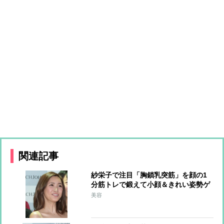
関連記事
紗栄子で注目「胸鎖乳突筋」を顔の1
分筋トレで鍛えて小顔＆きれい姿勢ゲ
ット
美容