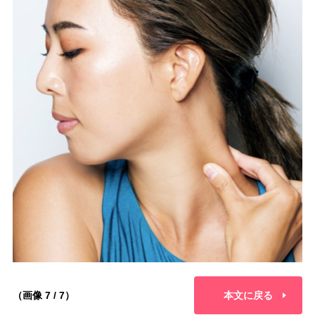
（画像 7 / 7）
本文に戻る