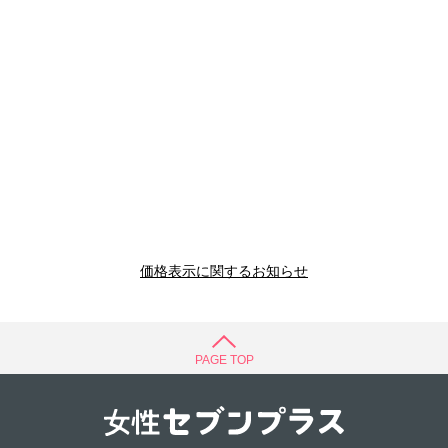
価格表示に関するお知らせ
PAGE TOP