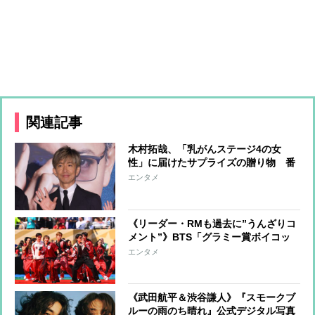
関連記事
木村拓哉、「乳がんステージ4の女
性」に届けたサプライズの贈り物 番
組企画で対面したファンが、夢と希望
エンタメ
を与える心遣いに「うれしくて号泣し
ました」
《リーダー・RMも過去に”うんざりコ
メント”》BTS「グラミー賞ボイコッ
ト」が示す“韓国から世界へ”の覚悟
エンタメ
《武田航平＆渋谷謙人》『スモークブ
ルーの雨のち晴れ』公式デジタル写真