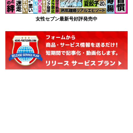
女性セブン最新号好評発売中