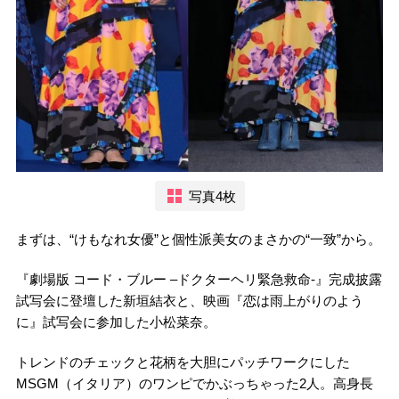
写真4枚
まずは、“けもなれ女優”と個性派美女のまさかの“一致”から。
『劇場版 コード・ブルー –ドクターヘリ緊急救命-』完成披露
試写会に登壇した新垣結衣と、映画『恋は雨上がりのよう
に』試写会に参加した小松菜奈。
トレンドのチェックと花柄を大胆にパッチワークにした
MSGM（イタリア）のワンピでかぶっちゃった2人。高身長