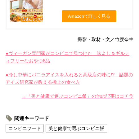
Amazonで詳しく見る
撮影・取材・文／竹腰奈生
●ヴィーガン専門家がコンビニで見つけた、味よし＆ギルテ
ィフリーなおやつ6品
●冷し中華にバニラアイスを入れると高級店の味に!? 話題の
アイス研究家が教える極上の食べ方
→「美と健康で選ぶコンビニ飯」の他の記事はコチラ
関連キーワード
コンビニフード
美と健康で選ぶコンビニ飯