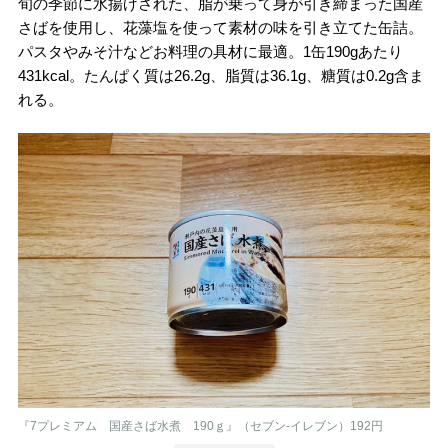
旬の季節に水揚げされた、脂が乗って身が引き締まった国産
さばを使用し、花藻塩を使って素材の味を引き立てた缶詰。
パスタやみそ汁などお料理の具材に最適。1缶190gあたり
431kcal。たんぱく質は26.2g、脂質は36.1g、糖質は0.2g含ま
れる。
『7プレミアム 国産さば水煮 190ｇ』（セブン-イレブン）192円