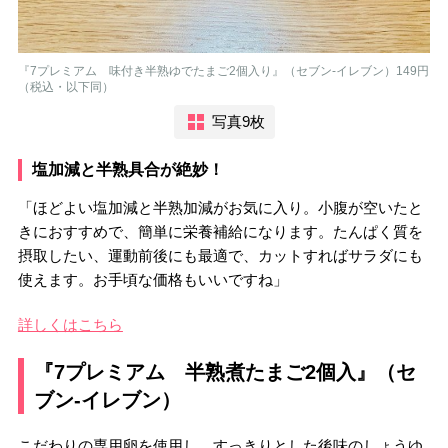
『7プレミアム 味付き半熟ゆでたまご2個入り』（セブン-イレブン）149円
（税込・以下同）
写真9枚
塩加減と半熟具合が絶妙！
「ほどよい塩加減と半熟加減がお気に入り。小腹が空いたと
きにおすすめで、簡単に栄養補給になります。たんぱく質を
摂取したい、運動前後にも最適で、カットすればサラダにも
使えます。お手頃な価格もいいですね」
詳しくはこちら
『7プレミアム 半熟煮たまご2個入』（セ
ブン-イレブン）
こだわりの専用卵を使用し、すっきりとした後味のしょうゆ