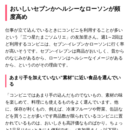
おいしいセブンかヘルシーなローソンが頻
度高め
仕事が立て込んでいるときにコンビニを利用することが多い
という「三つ星たまごソムリエ」の友加里さん。週1～2回ほ
ど利用するコンビニは、セブン-イレブンかローソンに行く率
が高いそうです。セブン-イレブンは商品がおいしく、昔から
のなじみがあるから、ローソンはヘルシーなイメージがある
から、というのがその理由です。
あまり手を加えていない“素材”に近い食品を選んでい
る
「コンビニではあまり手の込んだものでないもの、素材の味
を楽しめて、料理にも使えるものをよく選んでいます。他
に、保存が利くもの、例えば、冷凍フルーツや野菜、缶詰な
どを買うことが多いです商品数が限られているコンビニに置
かれているものは、おいしさも高評価なものばかり。ちょっ
と1品足りないときにも便利です」（友加里さん・以下同）