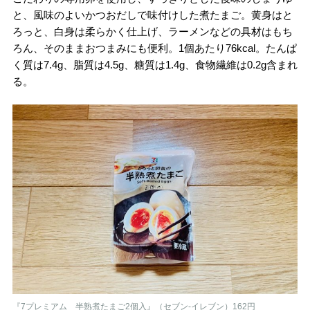
と、風味のよいかつおだしで味付けした煮たまご。黄身はと
ろっと、白身は柔らかく仕上げ、ラーメンなどの具材はもち
ろん、そのままおつまみにも便利。1個あたり76kcal。たんぱ
く質は7.4g、脂質は4.5g、糖質は1.4g、食物繊維は0.2g含まれ
る。
『7プレミアム 半熟煮たまご2個入』（セブン-イレブン）162円