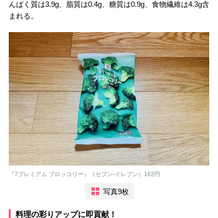
んぱく質は3.9g、脂質は0.4g、糖質は0.9g、食物繊維は4.3g含
まれる。
『7プレミアム ブロッコリー』（セブン-イレブン）162円
写真9枚
料理の彩りアップに即貢献！