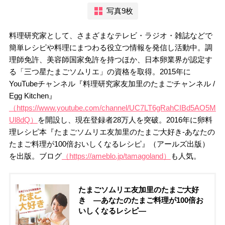
写真9枚
料理研究家として、さまざまなテレビ・ラジオ・雑誌などで
簡単レシピや料理にまつわる役立つ情報を発信し活動中。調
理師免許、美容師国家免許を持つほか、日本卵業界が認定す
る「三つ星たまごソムリエ」の資格を取得。2015年に
YouTubeチャンネル『料理研究家友加里のたまごチャンネル /
Egg Kitchen』
（https://www.youtube.com/channel/UC7LT6gRahCIBd5AO5M
Ul8dQ）
を開設し、現在登録者28万人を突破。2016年に卵料
理レシピ本『たまごソムリエ友加里のたまご大好き-あなたの
たまご料理が100倍おいしくなるレシピ』（アールズ出版）
を出版。ブログ
（https://ameblo.jp/tamagoland）
も人気。
たまごソムリエ友加里のたまご大好
き ―あなたのたまご料理が100倍お
いしくなるレシピ―