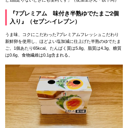
『7プレミアム 味付き半熟ゆでたまご2個
入り』（セブン-イレブン）
うま味、コクにこだわった7プレミアムフレッシュこだわり
新鮮卵を使用し、ほどよい塩加減に仕上げた半熟のゆでたま
ご。1個あたり65kcal。たんぱく質は5.8g、脂質は4.3g、糖質
は0.6g、食物繊維は0.1g含まれる。