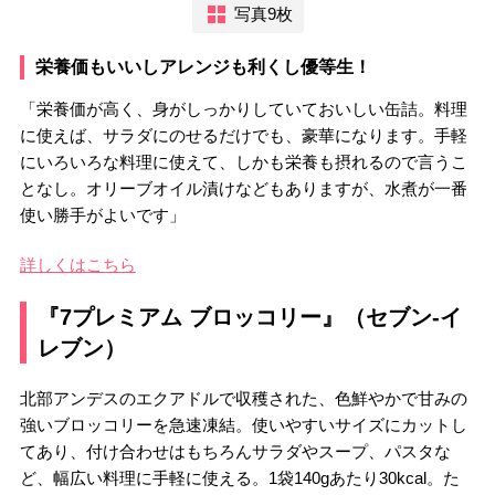
写真9枚
栄養価もいいしアレンジも利くし優等生！
「栄養価が高く、身がしっかりしていておいしい缶詰。料理
に使えば、サラダにのせるだけでも、豪華になります。手軽
にいろいろな料理に使えて、しかも栄養も摂れるので言うこ
となし。オリーブオイル漬けなどもありますが、水煮が一番
使い勝手がよいです」
詳しくはこちら
『7プレミアム ブロッコリー』（セブン-イ
レブン）
北部アンデスのエクアドルで収穫された、色鮮やかで甘みの
強いブロッコリーを急速凍結。使いやすいサイズにカットし
てあり、付け合わせはもちろんサラダやスープ、パスタな
ど、幅広い料理に手軽に使える。1袋140gあたり30kcal。た