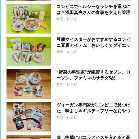
コンビニでヘルシーなランチを選ぶに
は？浅田真央さんの食事を支えた管理
栄養士がすすめる「たんぱく質強化」
料理・レシピ
メニュー
豆腐マイスターがおすすめするコンビ
ニ豆腐アイテム｜おいしくてダイエッ
トに役立つ8品
料理・レシピ
“野菜の料理家”が絶賛するセブン、ロ
ーソン、ファミマのサラダ5品
料理・レシピ
ヴィーガン専門家がコンビニで見つけ
た、味よし＆ギルティフリーなおやつ
6品
料理・レシピ
冷し中華にバニラアイスを入れると高