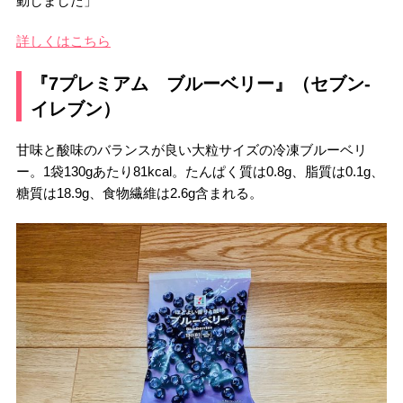
動しました」
詳しくはこちら
『7プレミアム ブルーベリー』（セブン-
イレブン）
甘味と酸味のバランスが良い大粒サイズの冷凍ブルーベリ
ー。1袋130gあたり81kcal。たんぱく質は0.8g、脂質は0.1g、
糖質は18.9g、食物繊維は2.6g含まれる。