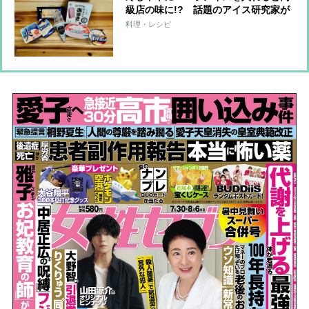
級店の味に!? 話題のアイス研究家が
教える極上の食べ方
料理・レシピ