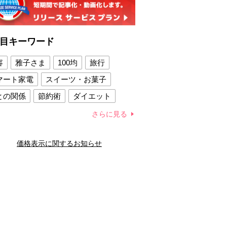
目キーワード
容
雅子さま
100均
旅行
マート家電
スイーツ・お菓子
との関係
節約術
ダイエット
康法
新製品
さらに見る
容賢者のダイエットグッズ
価格表示に関するお知らせ
との関係
新津春子
どか食い