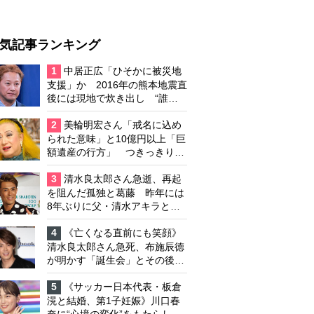
気記事ランキング
1
中居正広「ひそかに被災地
支援」か 2016年の熊本地震直
後には現地で炊き出し “誰に
も知られなくて良い”と、むし
ろ強まる福祉活動への思い
2
美輪明宏さん「戒名に込め
られた意味」と10億円以上「巨
額遺産の行方」 つきっきりで
私生活をサポートしていた元俳
優が相続か
3
清水良太郎さん急逝、再起
を阻んだ孤独と葛藤 昨年には
8年ぶりに父・清水アキラと共
演、本格的な活動再開に向かっ
ていたが…周囲が懸念していた
4
《亡くなる直前にも笑顔》
「不安定なところ」
清水良太郎さん急死、布施辰徳
が明かす「誕生会」とその後の
メッセージ
5
《サッカー日本代表・板倉
滉と結婚、第1子妊娠》川口春