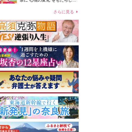
奈に“心境の変化”をもたらした
主演映画『ママせか』 身を削
って「がんに蝕まれる母」を演
さらに見る
じた壮絶な撮影現場