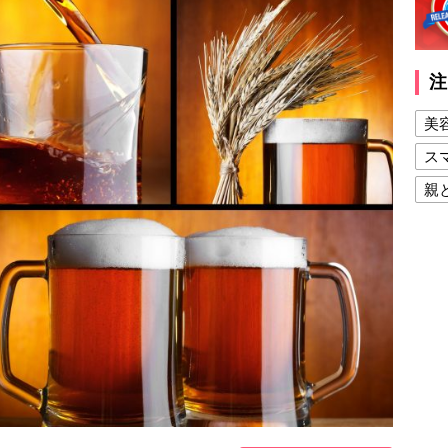
注
美
ス
親
健
美
夫