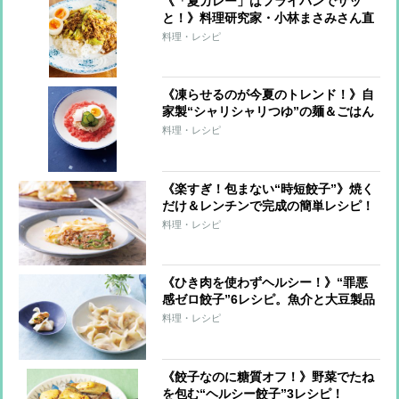
《「夏カレー」はフライパンでサッ
と！》料理研究家・小林まさみさん直
伝レシピ
料理・レシピ
《凍らせるのが今夏のトレンド！》自
家製“シャリシャリつゆ”の麺＆ごはん
7レシピ
料理・レシピ
《楽すぎ！包まない“時短餃子”》焼く
だけ＆レンチンで完成の簡単レシピ！
料理・レシピ
《ひき肉を使わずヘルシー！》“罪悪
感ゼロ餃子”6レシピ。魚介と大豆製品
で大満足！
料理・レシピ
《餃子なのに糖質オフ！》野菜でたね
を包む“ヘルシー餃子”3レシピ！