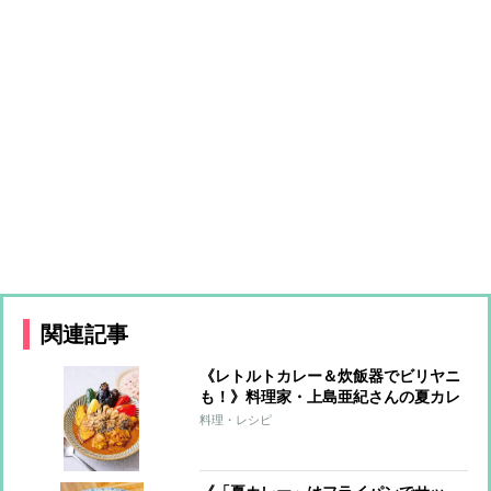
関連記事
《レトルトカレー＆炊飯器でビリヤニ
も！》料理家・上島亜紀さんの夏カレ
ーレシピ
料理・レシピ