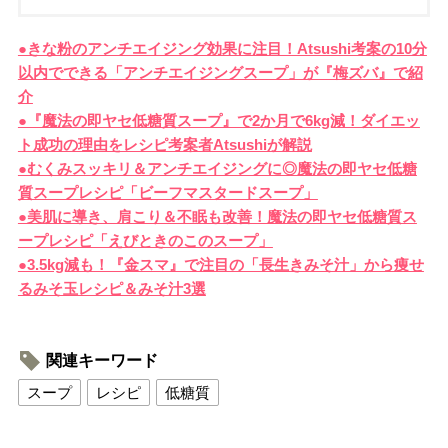
●きな粉のアンチエイジング効果に注目！Atsushi考案の10分
以内でできる「アンチエイジングスープ」が『梅ズバ』で紹
介
●『魔法の即ヤセ低糖質スープ』で2か月で6kg減！ダイエッ
ト成功の理由をレシピ考案者Atsushiが解説
●むくみスッキリ＆アンチエイジングに◎魔法の即ヤセ低糖
質スープレシピ「ビーフマスタードスープ」
●美肌に導き、肩こり＆不眠も改善！魔法の即ヤセ低糖質ス
ープレシピ「えびときのこのスープ」
●3.5kg減も！『金スマ』で注目の「長生きみそ汁」から痩せ
るみそ玉レシピ＆みそ汁3選
関連キーワード
スープ
レシピ
低糖質