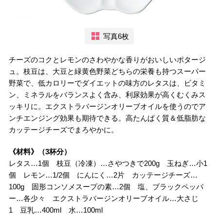
写真6枚
チーズのコクとレモンのさわやかな香りがおいしいポタージ
ュ。枝豆は、大豆と緑黄色野菜どちらの栄養も持つスーパー
野菜で、低カロリーでダイエットの味方のレタスは、ビタミ
ン、ミネラルをバランスよく含み、利尿効果が高くむくみス
ッキリに。エクストラバージンオリーブオイルを使うのでア
ンチエンジング効果も期待できる。高たんぱく質＆低脂肪な
カッテージチーズでまろやかに。
《材料》（3杯分）
レタス…1個 枝豆（冷凍）…さやつきで200g 玉ねぎ…小1
個 レモン…1/2個 にんにく…2片 カッテージチーズ…
100g 固形コンソメスープの素…2個 塩、ブラックペッパ
ー…各少々 エクストラバージンオリーブオイル…大さじ
1 豆乳…400ml 水…100ml