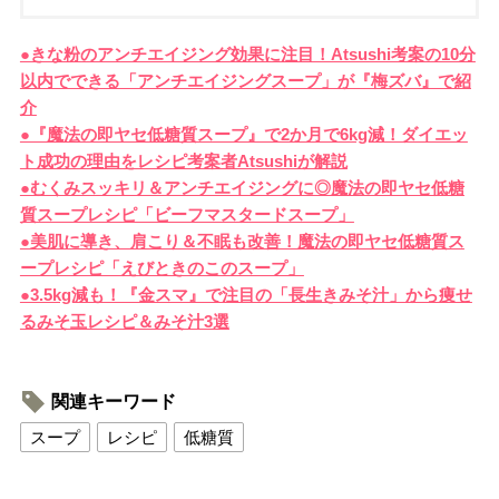
●きな粉のアンチエイジング効果に注目！Atsushi考案の10分
以内でできる「アンチエイジングスープ」が『梅ズバ』で紹
介
●『魔法の即ヤセ低糖質スープ』で2か月で6kg減！ダイエッ
ト成功の理由をレシピ考案者Atsushiが解説
●むくみスッキリ＆アンチエイジングに◎魔法の即ヤセ低糖
質スープレシピ「ビーフマスタードスープ」
●美肌に導き、肩こり＆不眠も改善！魔法の即ヤセ低糖質ス
ープレシピ「えびときのこのスープ」
●3.5kg減も！『金スマ』で注目の「長生きみそ汁」から痩せ
るみそ玉レシピ＆みそ汁3選
関連キーワード
スープ
レシピ
低糖質