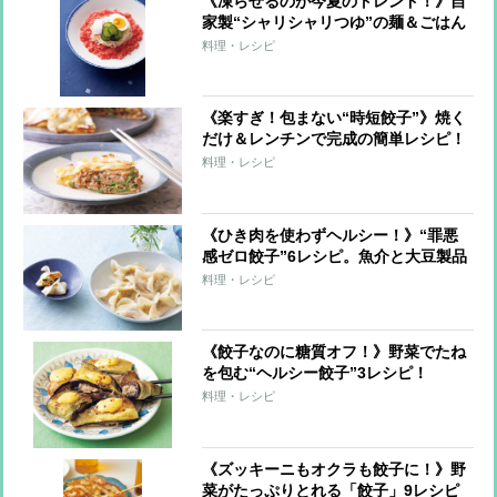
《凍らせるのが今夏のトレンド！》自
家製“シャリシャリつゆ”の麺＆ごはん
7レシピ
料理・レシピ
《楽すぎ！包まない“時短餃子”》焼く
だけ＆レンチンで完成の簡単レシピ！
料理・レシピ
《ひき肉を使わずヘルシー！》“罪悪
感ゼロ餃子”6レシピ。魚介と大豆製品
で大満足！
料理・レシピ
《餃子なのに糖質オフ！》野菜でたね
を包む“ヘルシー餃子”3レシピ！
料理・レシピ
《ズッキーニもオクラも餃子に！》野
菜がたっぷりとれる「餃子」9レシピ