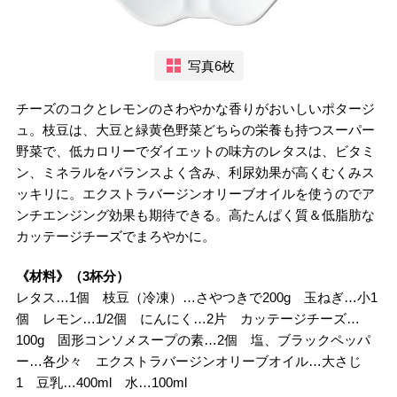
写真6枚
チーズのコクとレモンのさわやかな香りがおいしいポタージ
ュ。枝豆は、大豆と緑黄色野菜どちらの栄養も持つスーパー
野菜で、低カロリーでダイエットの味方のレタスは、ビタミ
ン、ミネラルをバランスよく含み、利尿効果が高くむくみス
ッキリに。エクストラバージンオリーブオイルを使うのでア
ンチエンジング効果も期待できる。高たんぱく質＆低脂肪な
カッテージチーズでまろやかに。
《材料》（3杯分）
レタス…1個 枝豆（冷凍）…さやつきで200g 玉ねぎ…小1
個 レモン…1/2個 にんにく…2片 カッテージチーズ…
100g 固形コンソメスープの素…2個 塩、ブラックペッパ
ー…各少々 エクストラバージンオリーブオイル…大さじ
1 豆乳…400ml 水…100ml