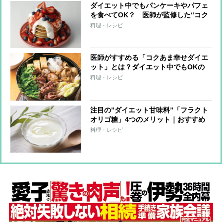
ダイエット中でもパンケーキやパフェ
を食べてOK？ 医師が監修した“コク
あま”スイーツレシピ3選
料理・レシピ
医師がすすめる「コクあま幸せダイエ
ット」とは？ダイエット中でもOKの
すき焼き＆ガッツリ飯レシピ
料理・レシピ
注目の”ダイエット甘味料”「フラクト
オリゴ糖」4つのメリット｜おすすめ
の食べ方はヨーグルトにプラス
料理・レシピ