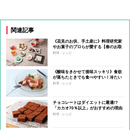
関連記事
《花見のお供、手土産に》料理研究家
やお菓子のプロらが愛する【春のお取
り寄せ】華やかな見た目と色合いで心
料理・レシピ
躍るスイーツ＆ドリンク11選
《酸味をきかせて後味スッキリ》食欲
が落ちたときでも食べやすい！冷たい
スイーツレシピ3つ
料理・レシピ
チョコレートはダイエットに最適!?
「カカオ70％以上」がおすすめの理由
を医師が解説
料理・レシピ