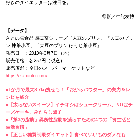
好きのダイエッターは注目を。
撮影／生熊友博
【データ】
さとの雪食品 感豆富シリーズ『大豆のプリン』『大豆のプリ
ン 抹茶小豆』『大豆のプリン ほうじ茶小豆』
発売日 ：2019年3月7日（木）
販売価格：各257円（税込）
販売店舗：全国のスーパーマーケットなど
https://kandofu.com/
●1か月で最大3.7kg痩せも！「おからパウダー」の実力＆レ
シピを紹介
●【太らないスイーツ】イチオシはシュークリーム、NGはチ
ーズケーキ、みたらし団子
●「第3の脂肪」異所性脂肪を減らすための4つの「食生活と
生活習慣」
●【正しい糖質制限ダイエット】食べていいものダメなも