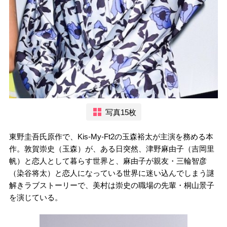
写真15枚
東野圭吾氏原作で、Kis-My-Ft2の玉森裕太が主演を務める本
作。敦賀崇史（玉森）が、ある日突然、津野麻由子（吉岡里
帆）と恋人として暮らす世界と、麻由子が親友・三輪智彦
（染谷将太）と恋人になっている世界に迷い込んでしまう謎
解きラブストーリーで、美村は崇史の職場の先輩・桐山景子
を演じている。