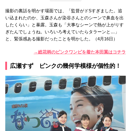
撮影の裏話を明かす場面では、「監督がドSすぎました。追
い込まれたのか、玉森さんが染谷さんとのシーンで鼻血を出
したくらい」と暴露。玉森も「大事なシーンで熱が上がりす
ぎたんでしょうね。いろいろ考えていたらタラーンと…」
と、緊張感ある撮影だったことを明かした。（4月16日）
→総花柄のピンクワンピを着た本田翼はコチラ
広瀬すず ピンクの幾何学模様が個性的！