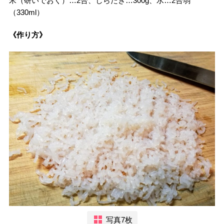
米（研いでおく）…2合、しらたき…300g、水…2合弱
（330ml）
《作り方》
写真7枚