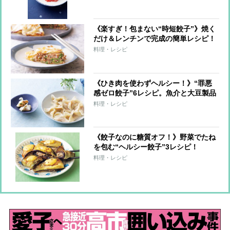
《楽すぎ！包まない“時短餃子”》焼く
だけ＆レンチンで完成の簡単レシピ！
料理・レシピ
《ひき肉を使わずヘルシー！》“罪悪
感ゼロ餃子”6レシピ。魚介と大豆製品
で大満足！
料理・レシピ
《餃子なのに糖質オフ！》野菜でたね
を包む“ヘルシー餃子”3レシピ！
料理・レシピ