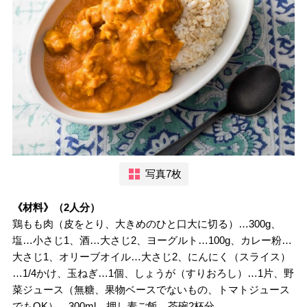
写真7枚
《材料》（2人分）
鶏もも肉（皮をとり、大きめのひと口大に切る）…300g、
塩…小さじ1、酒…大さじ2、ヨーグルト…100g、カレー粉…
大さじ1、オリーブオイル…大さじ2、にんにく（スライス）
…1/4かけ、玉ねぎ…1個、しょうが（すりおろし）…1片、野
菜ジュース（無糖、果物ベースでないもの、トマトジュース
でもOK）…300ml、押し麦ご飯…茶碗2杯分