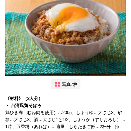
写真7枚
《材料》（2人分）
・ 台湾風鶏そぼろ
鶏ひき肉（むね肉を使用）…200g、しょうゆ…大さじ3、砂
糖…大さじ3、酒…大さじ1と1/2、しょうが（すりおろし）…
1片、五香粉（あれば）…適量 しらたきご飯…2杯分、卵