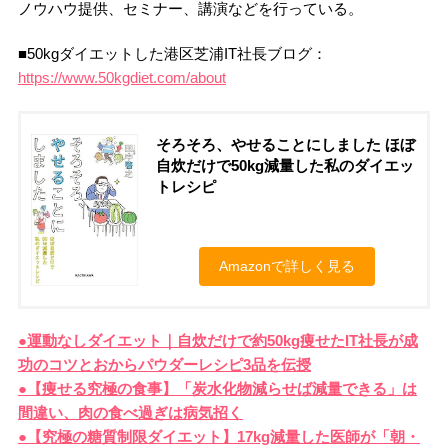
ノウハウ提供、セミナー、講演などを行っている。
■50kgダイエットした港区芝浦IT社長ブログ：
https://www.50kgdiet.com/about
そろそろ、やせることにしました ほぼ
自炊だけで50kg減量した私のダイエッ
トレシピ
Amazonで詳しく見る
●運動なしダイエット｜自炊だけで約50kg痩せたIT社長が成
功のコツとおからパウダーレシピ3品を伝授
●【痩せ
る究極の食事】「炭水化物減らせば減量できる」は
間違い、肉の食べ過ぎは病気招く
●【究極の糖質制限ダイエット】17kg減量した医師が「朝・