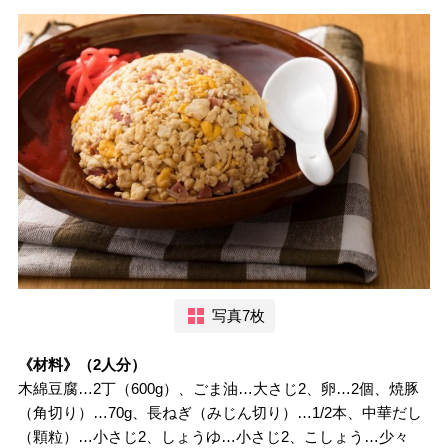
写真7枚
《材料》（2人分）
木綿豆腐…2丁（600g）、ごま油…大さじ2、卵…2個、焼豚
（角切り）…70g、長ねぎ（みじん切り）…1/2本、中華だし
（顆粒）…小さじ2、しょうゆ…小さじ2、こしょう…少々