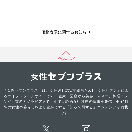
価格表示に関するお知らせ
PAGE TOP
「女性セブンプラス」は、女性週刊誌実売部数No.1「女性セブン」によ
るライフスタイルサイトです。健康・医療から美容、マネー、料理・レ
シピ、有名人グラビアまで、他では読めない独自の情報を発信。40代以
降の女性の暮らしをより豊かにする「知って得する」コンテンツが満載
です。