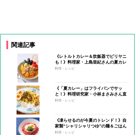
関連記事
《レトルトカレー＆炊飯器でビリヤニ
も！》料理家・上島亜紀さんの夏カレ
ーレシピ
料理・レシピ
《「夏カレー」はフライパンでサッ
と！》料理研究家・小林まさみさん直
伝レシピ
料理・レシピ
《凍らせるのが今夏のトレンド！》自
家製“シャリシャリつゆ”の麺＆ごはん
7レシピ
料理・レシピ