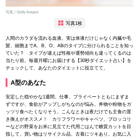
写真／Getty Images
写真1枚
人間のカラダを流れる血液。実は体液だけじゃなく内臓や毛
髪、細胞までA、B、O、ABのタイプに分けられることを知っ
ていた？ タイプが違えば性格や運勢傾向も違ってくるのは
当たり前。毎週月曜にお届けする【30秒ダイエット占い】を
チェックして、あなたのダイエットに役立てて。
A型のあなた
安定した穏やかな1週間。仕事、プライベートともにまずま
ずですが、食欲がアップしがちなのが悩み。丼物や粉物をガ
ッツリ食べたくなりそう。こんなときは夜だけでも主食の置
き換えがオススメ！ カリフラワーやキャベツ、ブロッコリ
ーなどの野菜をお米に見立てた代用ごはんで糖質カットを目
指して。買い物はリサイクル品、古着にツキあり。お気に入