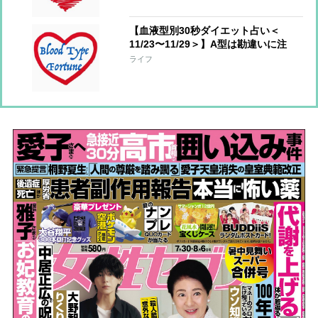
【血液型別30秒ダイエット占い＜
11/23〜11/29＞】A型は勘違いに注
意！AB型は周囲の力に頼ってOK
ライフ