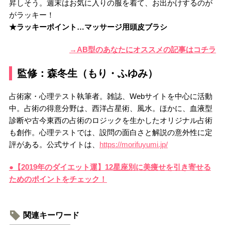
昇しそう。週末はお気に入りの服を着て、お出かけするのが
がラッキー！
★ラッキーポイント…マッサージ用頭皮ブラシ
→AB型のあなたにオススメの記事はコチラ
監修：森冬生（もり・ふゆみ）
占術家・心理テスト執筆者。雑誌、Webサイトを中心に活動
中。占術の得意分野は、西洋占星術、風水。ほかに、血液型
診断や古今東西の占術のロジックを生かしたオリジナル占術
も創作。心理テストでは、設問の面白さと解説の意外性に定
評がある。公式サイトは、
https://morifuyumi.jp/
●【2019年のダイエット運】12星座別に美痩せを引き寄せる
ためのポイントをチェック！
関連キーワード