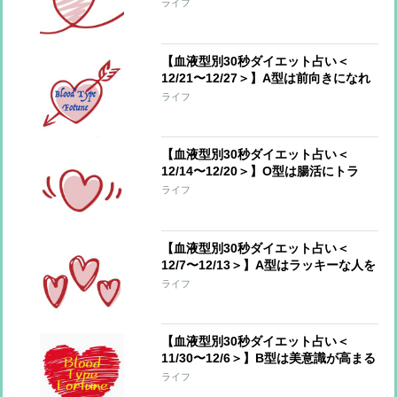
ごすアドバイス！今週のあなたの運勢
ライフ
は？
【血液型別30秒ダイエット占い＜
12/21〜12/27＞】A型は前向きになれ
るとき、AB型は新年に向けていいスタ
ライフ
ートを！
【血液型別30秒ダイエット占い＜
12/14〜12/20＞】O型は腸活にトラ
イ！AB型は成功した減量法を再開して
ライフ
【血液型別30秒ダイエット占い＜
12/7〜12/13＞】A型はラッキーな人を
味方に、B型は溜め込んだものが溢れ
ライフ
てもOK
【血液型別30秒ダイエット占い＜
11/30〜12/6＞】B型は美意識が高まる
とき、O型はハッピーな方を選んで
ライフ