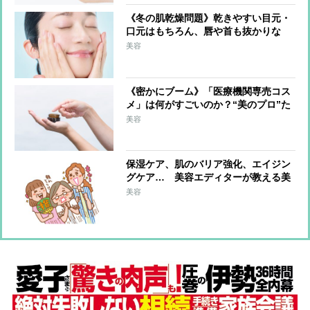
《冬の肌乾燥問題》乾きやすい目元・
口元はもちろん、唇や首も抜かりな
く！ブースターを活用、ドラッグスト
美容
アで選ぶべきは保湿成分配合
《密かにブーム》「医療機関専売コス
メ」は何がすごいのか？“美のプロ”た
ちが選んだ逸品とその理由
美容
保湿ケア、肌のバリア強化、エイジン
グケア… 美容エディターが教える美
肌にマストな「美容成分」は？
美容