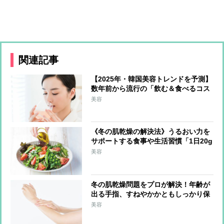
関連記事
【2025年・韓国美容トレンドを予測】
数年前から流行の「飲む＆食べるコス
メ」が日本上陸か 最注目は上あごに
美容
貼り付けて摂取する「フィルムタイプ
の食品」
《冬の肌乾燥の解決法》うるおい力を
サポートする食事や生活習慣「1日20g
の油脂を」「外出時はマスクで保湿」
美容
冬の肌乾燥問題をプロが解決！年齢が
出る手指、すねやかかともしっかり保
湿「調理中はこまめに手を拭く」のも
美容
ポイント