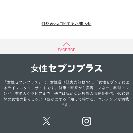
価格表示に関するお知らせ
PAGE TOP
「女性セブンプラス」は、女性週刊誌実売部数No.1「女性セブン」によ
るライフスタイルサイトです。健康・医療から美容、マネー、料理・レ
シピ、有名人グラビアまで、他では読めない独自の情報を発信。40代以
降の女性の暮らしをより豊かにする「知って得する」コンテンツが満載
です。