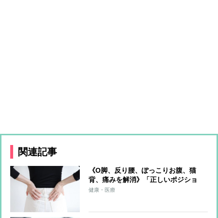
関連記事
《O脚、反り腰、ぽっこりお腹、猫
背、痛みを解消》「正しいポジショ
ン」を意識するだけゆがみをゼロにす
健康・医療
る超簡単体幹リセットトレーニング