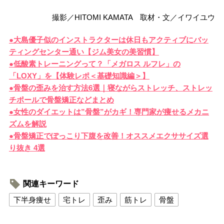
撮影／HITOMI KAMATA 取材・文／イワイユウ
●大島優子似のインストラクターは休日もアクティブにバッ
ティングセンター通い【ジム美女の美習慣】
●低酸素トレーニングって？「メガロス ルフレ」の
「LOXY」を【体験レポ＜基礎知識編＞】
●骨盤の歪みを治す方法6選｜寝ながらストレッチ、ストレッ
チポールで骨盤矯正などまとめ
●女性のダイエットは”骨盤”がカギ！専門家が痩せるメカニ
ズムを解説
●骨盤矯正でぽっこり下腹を改善！オススメエクササイズ選
り抜き 4選
関連キーワード
下半身痩せ
宅トレ
歪み
筋トレ
骨盤