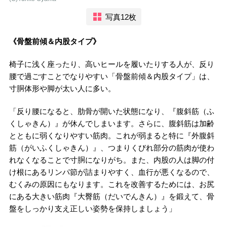
写真12枚
《骨盤前傾＆内股タイプ》
椅子に浅く座ったり、高いヒールを履いたりする人が、反り
腰で過ごすことでなりやすい「骨盤前傾＆内股タイプ」は、
寸胴体形や脚が太い人に多い。
「反り腰になると、肋骨が開いた状態になり、『腹斜筋（ふ
くしゃきん）』が休んでしまいます。さらに、腹斜筋は加齢
とともに弱くなりやすい筋肉。これが弱まると特に『外腹斜
筋（がいふくしゃきん）』、つまりくびれ部分の筋肉が使わ
れなくなることで寸胴になりがち。また、内股の人は脚の付
け根にあるリンパ節が詰まりやすく、血行が悪くなるので、
むくみの原因にもなります。これを改善するためには、お尻
にある大きい筋肉『大臀筋（だいでんきん）』を鍛えて、骨
盤をしっかり支え正しい姿勢を保持しましょう」