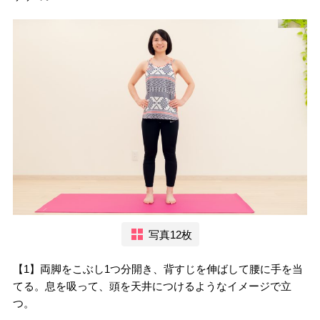
写真12枚
【1】両脚をこぶし1つ分開き、背すじを伸ばして腰に手を当
てる。息を吸って、頭を天井につけるようなイメージで立
つ。