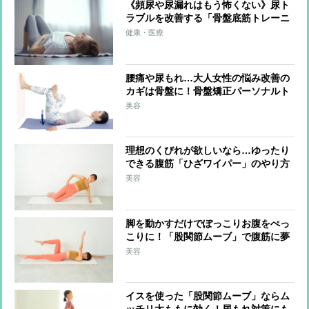
《頻尿や尿漏れはもう怖くない》尿ト
ラブルを改善する「骨盤底筋トレーニ
ング」 ポイントは「5秒吐いて、5秒
健康・医療
止めて、5秒吸う」呼吸法
腰痛や尿もれ…大人女性の悩み改善の
カギは骨盤に！骨盤矯正パーソナルト
レーナーが教える寝たままできる体操
美容
理想のくびれが欲しいなら…ゆったり
できる腹筋「ひざワイパー」のやり方
美容
脚を動かすだけでぽっこりお腹をぺっ
こりに！「股関節ムーブ」で腹筋に夢
の縦ラインも
美容
イスを使った「股関節ムーブ」ならム