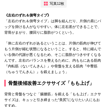
写真12枚
《左右のずれ＆側弯タイプ》
「左右のずれ＆側弯タイプ」は脚を組んだり、片側の肩にバ
ッグを掛ける人がなりやすい。体に左右差ができることで、
背骨がまがり、腰回りに脂肪がつくという。
「体に左右のずれがあるということは、片側の筋肉が伸びて
もう片側が縮む状態になるということ。すると、特に縮んで
いる側の代謝が悪くなるため、そこに脂肪がつきやすくなる
んです。左右のバランスを整えるために、内ももにある筋肉
『内転筋（ないてんきん）』や骨盤を支える筋肉『中臀筋
（ちゅうでんきん）』を鍛えましょう」
骨盤後傾改善エクササイズ「もも上げ」
背骨と骨盤をつなぐ「腸腰筋」を鍛える「もも上げ」エクサ
サイズは、キュッと引き締まった“美尻”になりたい人にもお
すすめ。