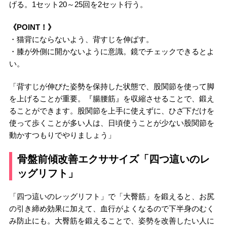
げる。1セット20～25回を2セット行う。
《POINT！》
・猫背にならないよう、背すじを伸ばす。
・膝が外側に開かないように意識。鏡でチェックできるとよ
い。
「背すじが伸びた姿勢を保持した状態で、股関節を使って脚
を上げることが重要。『腸腰筋』を収縮させることで、鍛え
ることができます。股関節を上手に使えずに、ひざ下だけを
使って歩くことが多い人は、日頃使うことが少ない股関節を
動かすつもりでやりましょう」
骨盤前傾改善エクササイズ「四つ這いのレ
ッグリフト」
「四つ這いのレッグリフト」で「大臀筋」を鍛えると、お尻
の引き締め効果に加えて、血行がよくなるので下半身のむく
み防止にも。大臀筋を鍛えることで、姿勢を改善したい人に