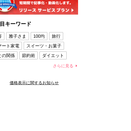
目キーワード
容
雅子さま
100均
旅行
マート家電
スイーツ・お菓子
との関係
節約術
ダイエット
康法
新製品
さらに見る
容賢者のダイエットグッズ
価格表示に関するお知らせ
との関係
新津春子
どか食い