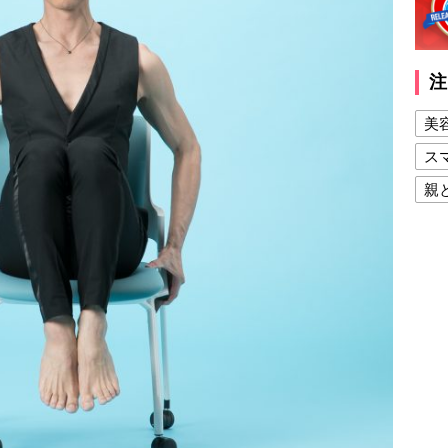
注
美
ス
親
健
美
夫