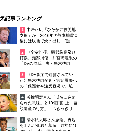
気記事ランキング
1
中居正広「ひそかに被災地
支援」か 2016年の熊本地震直
後には現地で炊き出し “誰に
も知られなくて良い”と、むし
ろ強まる福祉活動への思い
2
《全身打撲、頭部裂傷及び
打撲、頸部損傷…》宮崎麗果の
「DVの怪我」夫・黒木啓司の
逮捕で始まる「夫婦の闘争」
3
《DV事案で逮捕されてい
た》黒木啓司が妻・宮崎麗果へ
の「保護命令違反容疑で」離婚
協議は「第二ステージ」へ
4
美輪明宏さん「戒名に込め
られた意味」と10億円以上「巨
額遺産の行方」 つきっきりで
私生活をサポートしていた元俳
優が相続か
5
清水良太郎さん急逝、再起
を阻んだ孤独と葛藤 昨年には