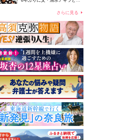
8年ぶりに父・清水アキラと共
演、本格的な活動再開に向かっ
ていたが…周囲が懸念していた
さらに見る
「不安定なところ」