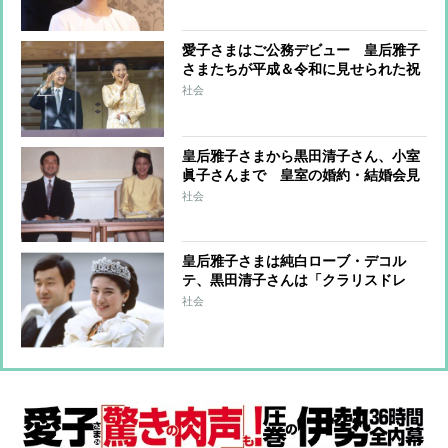
愛子さまはご公務デビュー 皇后雅子
さまたちが平成＆令和に見せられた祝
賀のドレス姿
社会
皇后雅子さまから黒田清子さん、小室
眞子さんまで 皇室の婚約・結婚会見
のファッションと秘話
社会
皇后雅子さまは純白ローブ・デコル
テ、黒田清子さんは「クラリスドレ
ス」と話題に 女性皇族の華麗な
社会
る”結婚ファッション”