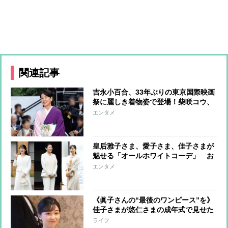
関連記事
吉永小百合、33年ぶりの東京国際映画
祭に麗しき着物姿で登場！柴咲コウ、
満島ひかり、川口春奈らはハートポー
エンタメ
ズで魅了
皇后雅子さま、愛子さま、佳子さまが
魅せる「オールホワイトコーデ」 お
しゃれに着こなすコツに注目
エンタメ
《眞子さんの“最後のワンピース”を》
佳子さまが悠仁さまの成年式で見せた
「お姉さまとともに」の思い
ライフ