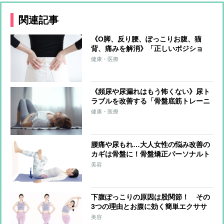
関連記事
《O脚、反り腰、ぽっこりお腹、猫
背、痛みを解消》「正しいポジショ
ン」を意識するだけゆがみをゼロにす
健康・医療
る超簡単体幹リセットトレーニング
《頻尿や尿漏れはもう怖くない》尿ト
ラブルを改善する「骨盤底筋トレーニ
ング」 ポイントは「5秒吐いて、5秒
健康・医療
止めて、5秒吸う」呼吸法
腰痛や尿もれ…大人女性の悩み改善の
カギは骨盤に！骨盤矯正パーソナルト
レーナーが教える寝たままできる体操
美容
下腹ぽっこりの原因は股関節！ その
3つの理由とお腹に効く簡単エクササ
イズ
美容