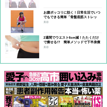
お腹ポッコリに効く！日常生活でいつ
でもできる簡単「骨盤底筋ストレッ
チ」
美容
2週間でウエスト6cm減！たたくだけ
で痩せる!? 簡単メソッドで下半身痩
せを目指せる
美容