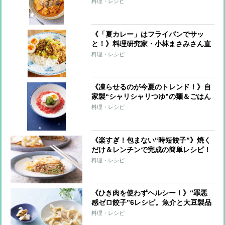
ーレシピ
料理・レシピ
《「夏カレー」はフライパンでサッ
と！》料理研究家・小林まさみさん直
伝レシピ
料理・レシピ
《凍らせるのが今夏のトレンド！》自
家製“シャリシャリつゆ”の麺＆ごはん
7レシピ
料理・レシピ
《楽すぎ！包まない“時短餃子”》焼く
だけ＆レンチンで完成の簡単レシピ！
料理・レシピ
《ひき肉を使わずヘルシー！》“罪悪
感ゼロ餃子”6レシピ。魚介と大豆製品
で大満足！
料理・レシピ