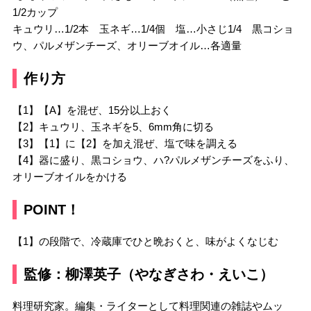
1/2カップ
キュウリ…1/2本 玉ネギ…1/4個 塩…小さじ1/4 黒コショ
ウ、パルメザンチーズ、オリーブオイル…各適量
作り方
【1】【A】を混ぜ、15分以上おく
【2】キュウリ、玉ネギを5、6mm角に切る
【3】【1】に【2】を加え混ぜ、塩で味を調える
【4】器に盛り、黒コショウ、ハ?パルメザンチーズをふり、
オリーブオイルをかける
POINT！
【1】の段階で、冷蔵庫でひと晩おくと、味がよくなじむ
監修：柳澤英子（やなぎさわ・えいこ）
料理研究家。編集・ライターとして料理関連の雑誌やムッ