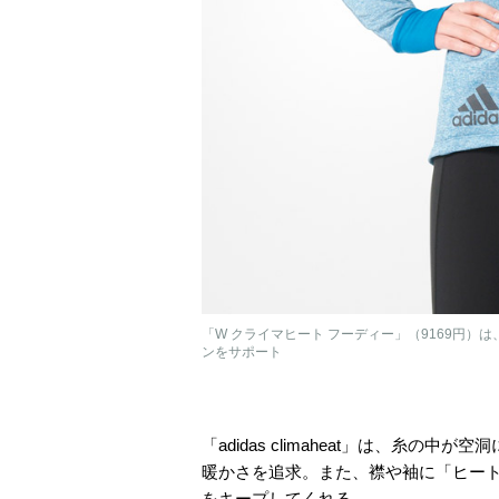
「W クライマヒート フーディー」（9169円
ンをサポート
「adidas climaheat」は、糸
暖かさを追求。また、襟や袖に「ヒー
をキープしてくれる。