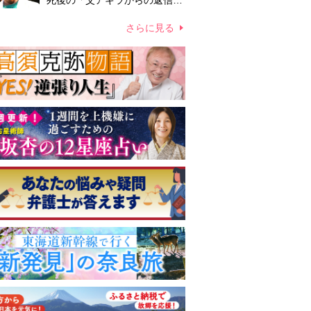
死後の「父アキラからの返信」
布施辰徳が涙で明かす「順番が
違う」
さらに見る