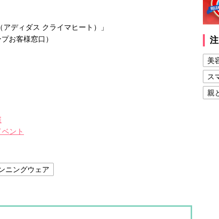
aheat（アディダス クライマヒート）」
ループお客様窓口）
注
美
ス
親
健
催
美
イベント
夫
ンニングウェア