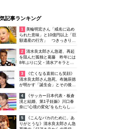
気記事ランキング
1
美輪明宏さん「戒名に込め
られた意味」と10億円以上「巨
額遺産の行方」 つきっきりで
私生活をサポートしていた元俳
優が相続か
2
清水良太郎さん急逝、再起
を阻んだ孤独と葛藤 昨年には
8年ぶりに父・清水アキラと共
演、本格的な活動再開に向かっ
ていたが…周囲が懸念していた
3
《亡くなる直前にも笑顔》
「不安定なところ」
清水良太郎さん急死、布施辰徳
が明かす「誕生会」とその後の
メッセージ
4
《サッカー日本代表・板倉
滉と結婚、第1子妊娠》川口春
奈に“心境の変化”をもたらした
主演映画『ママせか』 身を削
って「がんに蝕まれる母」を演
5
《こんなバカのために、あ
じた壮絶な撮影現場
りがとうな》清水良太郎さん急