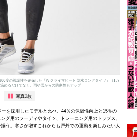
60度の視認性を確保した「W クライマヒート 防水ロングタイツ」（1万
、温めるだけでなく、雨や雪からの防寒性もアップ
写真2枚
ジーを採用したモデルと比べ、44％の保温性向上と15％の
ニング用のフーディやタイツ、トレーニング用のトップス、
で揃う。寒さが増すこれからも戸外での運動を楽しみたい人