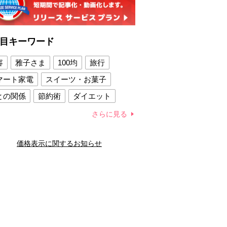
目キーワード
容
雅子さま
100均
旅行
マート家電
スイーツ・お菓子
との関係
節約術
ダイエット
康法
新製品
さらに見る
容賢者のダイエットグッズ
価格表示に関するお知らせ
との関係
新津春子
どか食い